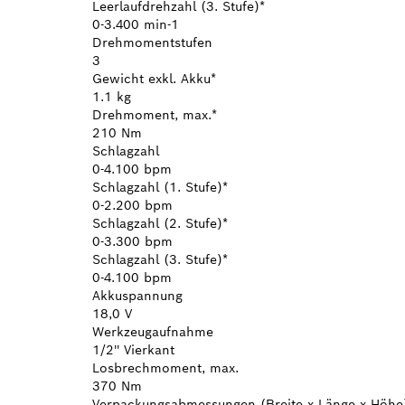
Leerlaufdrehzahl (3. Stufe)*
0-3.400 min-1
Drehmomentstufen
3
Gewicht exkl. Akku*
1.1 kg
Drehmoment, max.*
210 Nm
Schlagzahl
0-4.100 bpm
Schlagzahl (1. Stufe)*
0-2.200 bpm
Schlagzahl (2. Stufe)*
0-3.300 bpm
Schlagzahl (3. Stufe)*
0-4.100 bpm
Akkuspannung
18,0 V
Werkzeugaufnahme
1/2'' Vierkant
Losbrechmoment, max.
370 Nm
Verpackungsabmessungen (Breite x Länge x Höhe