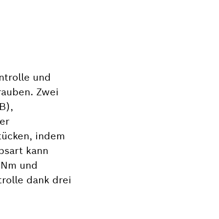
trolle und
rauben. Zwei
B),
er
tücken, indem
bsart kann
0 Nm und
rolle dank drei