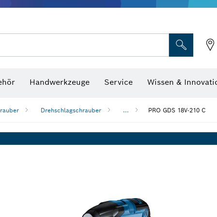
Optische Nivelliergeräte
hraubenschlüssel
ehör
Handwerkzeuge
Service
Wissen & Innovati
rauber
Drehschlagschrauber
...
PRO GDS 18V-210 C