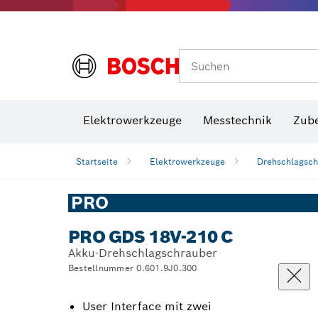
Suchen
VDE Sc
Elektrowerkzeuge
Messtechnik
Zub
Startseite
Elektrowerkzeuge
Drehschlagsch
PRO
PRO GDS 18V-210 C
Akku-Drehschlagschrauber
Bestellnummer 0.601.9J0.300
User Interface mit zwei