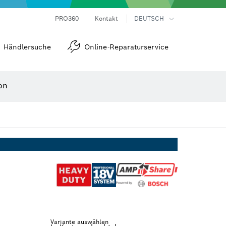
Laser-Entfernungsmesser
Wärmebildkameras & Thermodetektoren
Winkel- und Neigungsmesser
PRO360
Kontakt
DEUTSCH
Händlersuche
Online-Reparaturservice
on
Variante auswählen