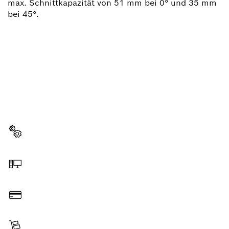
max. Schnittkapazität von 51 mm bei 0° und 35 mm
bei 45°.
BRAUCHST DU EIN
ERSATZTEIL?
Hier findest du schnell und einfach die passenden
Ersatzteile für dein professionelles Bosch Werkzeug.
Ersatzteil wählen
Online bestellen
Bezahlen