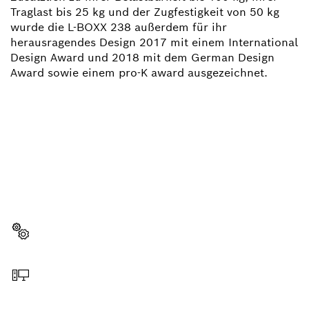
Traglast bis 25 kg und der Zugfestigkeit von 50 kg
wurde die L-BOXX 238 außerdem für ihr
herausragendes Design 2017 mit einem International
Design Award und 2018 mit dem German Design
Award sowie einem pro-K award ausgezeichnet.
BRAUCHST DU EIN
ERSATZTEIL?
Hier findest du schnell und einfach die passenden
Ersatzteile für dein professionelles Bosch Werkzeug.
Ersatzteil wählen
Online bestellen