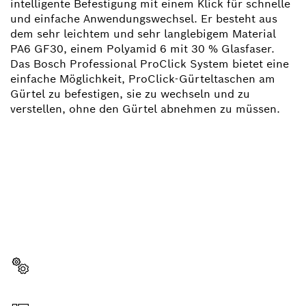
intelligente Befestigung mit einem Klick für schnelle
und einfache Anwendungswechsel. Er besteht aus
dem sehr leichtem und sehr langlebigem Material
PA6 GF30, einem Polyamid 6 mit 30 % Glasfaser.
Das Bosch Professional ProClick System bietet eine
einfache Möglichkeit, ProClick-Gürteltaschen am
Gürtel zu befestigen, sie zu wechseln und zu
verstellen, ohne den Gürtel abnehmen zu müssen.
BRAUCHST DU EIN
ERSATZTEIL?
Hier findest du schnell und einfach die passenden
Ersatzteile für dein professionelles Bosch Werkzeug.
Ersatzteil wählen