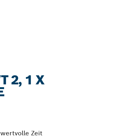
 2, 1 X
E
 wertvolle Zeit