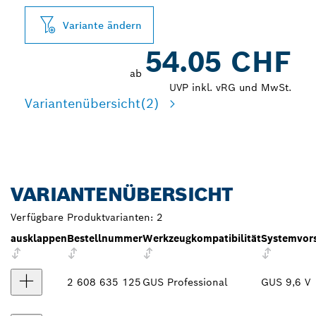
Variante ändern
54.05 CHF
ab
UVP inkl. vRG und MwSt.
Variantenübersicht
(2)
VARIANTENÜBERSICHT
Verfügbare Produktvarianten:
2
ausklappen
Bestellnummer
Werkzeugkompatibilität
Systemvor
2 608 635 125
GUS Professional
GUS 9,6 V