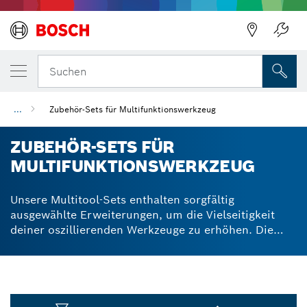
Suchen
...
Zubehör-Sets für Multifunktionswerkzeug
ZUBEHÖR-SETS FÜR
MULTIFUNKTIONSWERKZEUG
Unsere Multitool-Sets enthalten sorgfältig
ausgewählte Erweiterungen, um die Vielseitigkeit
deiner oszillierenden Werkzeuge zu erhöhen. Die
Fräsen, Schaber und Schneider wurden individuell
wegen ihrer besonderen Leistungsfähigkeit
ausgewählt. Erhältlich in praktischen 3- bis 8-teiligen
Multitool-Sets. 3-teiliges Fliesen-Set für Arbeiten an
Fliesen und im Bad. 5-tlg. Schneidset für das Sägen