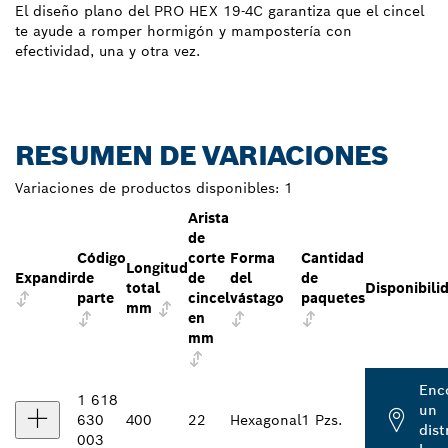
El diseño plano del PRO HEX 19-4C garantiza que el cincel
te ayude a romper hormigón y mampostería con
efectividad, una y otra vez.
RESUMEN DE VARIACIONES
Variaciones de productos disponibles:
1
Arista
de
Código
corte
Forma
Cantidad
Longitud
Expandir
de
de
del
de
total
Disponibili
parte
cincel
vástago
paquetes
mm
en
mm
Enc
1 618
un
630
400
22
Hexagonal
1 Pzs.
dist
003