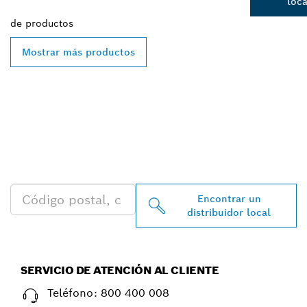
loca
de
productos
Mostrar más productos
ENCONTRAR AL
DISTRIBUIDOR DE BOSCH
PROFESSIONAL MÁS
CERCANO
Encontrar un
distribuidor local
SERVICIO DE ATENCIÓN AL CLIENTE
Teléfono:
800 400 008