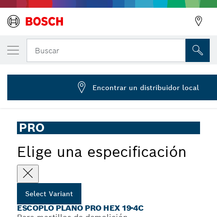
Cincel plano PRO HEX 19-4C, 22 x 400 mm
Buscar
1 618 630 003
...
Cincel plano PRO Hex 19-4C, vástago con cuello volcado
Encontrar un distribuidor local
PRO
Elige una especificación
Select Variant
ESCOPLO PLANO PRO HEX 19-4C