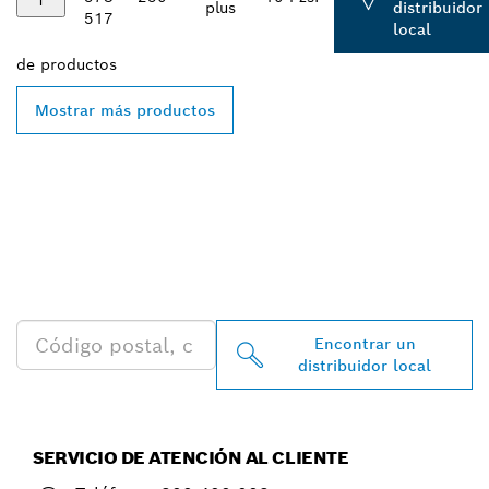
plus
distribuidor
517
local
de
productos
Mostrar más productos
ENCONTRAR AL
DISTRIBUIDOR DE BOSCH
PROFESSIONAL MÁS
CERCANO
Encontrar un
distribuidor local
SERVICIO DE ATENCIÓN AL CLIENTE