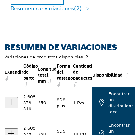
Resumen de variaciones
(2)
RESUMEN DE VARIACIONES
Variaciones de productos disponibles:
2
Código
Forma
Cantidad
Longitud
Expandir
de
del
de
total
Disponibilidad
parte
vástago
paquetes
mm
Encontrar
2 608
SDS
un
578
250
1 Pzs.
plus
distribuidor
516
local
Encontrar
2 608
SDS
un
578
250
10 Pzs.