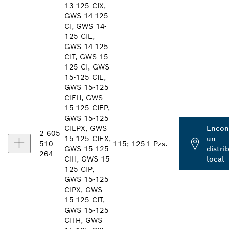
13-125 CIX,
GWS 14-125
CI, GWS 14-
125 CIE,
GWS 14-125
CIT, GWS 15-
125 CI, GWS
15-125 CIE,
GWS 15-125
CIEH, GWS
15-125 CIEP,
GWS 15-125
CIEPX, GWS
Encon
2 605
15-125 CIEX,
un
510
115; 125
1 Pzs.
GWS 15-125
distri
264
CIH, GWS 15-
local
125 CIP,
GWS 15-125
CIPX, GWS
15-125 CIT,
GWS 15-125
CITH, GWS