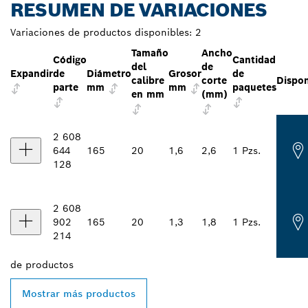
RESUMEN DE VARIACIONES
Variaciones de productos disponibles:
2
Tamaño
Ancho
Código
Cantidad
del
de
Expandir
de
Diámetro
Grosor
de
calibre
corte
Dispon
parte
mm
mm
paquetes
en mm
(mm)
2 608
644
165
20
1,6
2,6
1 Pzs.
128
2 608
902
165
20
1,3
1,8
1 Pzs.
214
de
productos
Mostrar más productos