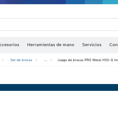
Garantía de productos
Servicio postventa
Encuentre centros de servicio
Manuales de Productos
ccesorios
Herramientas de mano
Servicios
Con
Set de brocas
...
Juego de brocas PRO Metal HSS-G I