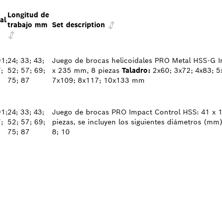
Longitud de
al
trabajo mm
Set description
91;
24; 33; 43;
Juego de brocas helicoidales PRO Metal HSS-G I
;
52; 57; 69;
x 235 mm, 8 piezas
Taladro:
2x60; 3x72; 4x83; 5
75; 87
7x109; 8x117; 10x133 mm
91;
24; 33; 43;
Juego de brocas PRO Impact Control HSS: 41 x 
;
52; 57; 69;
piezas, se incluyen los siguientes diámetros (mm): 
75; 87
8; 10