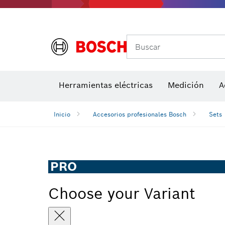
Medidores de ángulos e inclinómetros
Detectores de temperatura y cámaras térmicas
Buscar
Herramientas eléctricas
Medición
A
Inicio
Accesorios profesionales Bosch
Sets
PRO
Choose your Variant