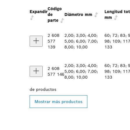
Código
Expandir
Longitud tot
de
Diámetro mm
mm
parte
2 608
2,00; 3,00; 4,00;
60; 72; 83; 
577
5,00; 6,00; 7,00;
98; 109; 117
139
8,00; 10,00
133
2,00; 3,00; 4,00;
60; 72; 83; 
2 608
5,00; 6,00; 7,00;
98; 109; 117
577 146
8,00; 10,00
133
de
productos
Mostrar más productos