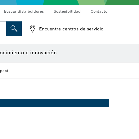
Buscar distribuidores
Sostenibilidad
Contacto
Detectores de materiales
Cámaras de inspección
Encuentre centros de servicio
Herramientas de diseño
ocimiento e innovación
mpact