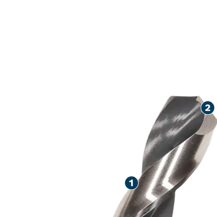
LARGA VIDA Ú
METAL