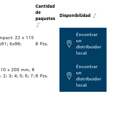
Cantidad
de
Disponibilidad
paquetes
Encontrar
mpact: 22 x 115
un
x91; 6x98;
8 Pzs.
distribuidor
local
Encontrar
110 x 200 mm, 8
un
2; 3; 4; 5; 6; 7;
8 Pzs.
distribuidor
local