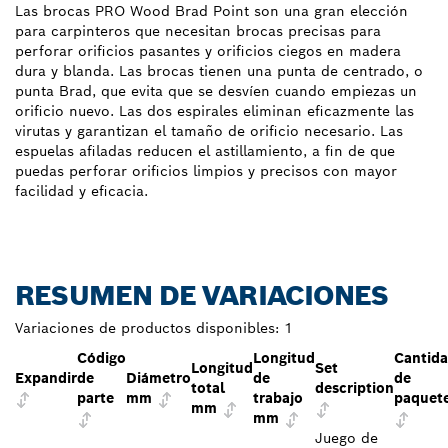
Las brocas PRO Wood Brad Point son una gran elección
para carpinteros que necesitan brocas precisas para
perforar orificios pasantes y orificios ciegos en madera
dura y blanda. Las brocas tienen una punta de centrado, o
punta Brad, que evita que se desvíen cuando empiezas un
orificio nuevo. Las dos espirales eliminan eficazmente las
virutas y garantizan el tamaño de orificio necesario. Las
espuelas afiladas reducen el astillamiento, a fin de que
puedas perforar orificios limpios y precisos con mayor
facilidad y eficacia.
RESUMEN DE VARIACIONES
Variaciones de productos disponibles:
1
Código
Longitud
Cantid
Longitud
Set
Expandir
de
Diámetro
de
de
total
description
parte
mm
trabajo
paquet
mm
mm
Juego de