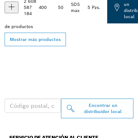
2 608
SDS
un
587
400
50
5 Pzs.
max
distri
184
local
de
productos
Mostrar más productos
ENCONTRAR AL
DISTRIBUIDOR DE BOSCH
PROFESSIONAL MÁS
CERCANO
Encontrar un
distribuidor local
SERVICIO DE ATENCIÓN AL CLIENTE