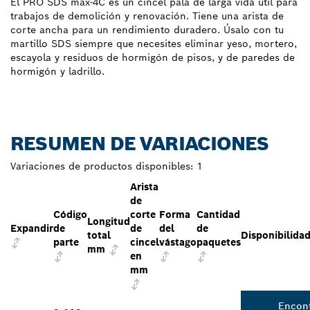
El PRO SDS max-4C es un cincel pala de larga vida útil para
trabajos de demolición y renovación. Tiene una arista de
corte ancha para un rendimiento duradero. Úsalo con tu
martillo SDS siempre que necesites eliminar yeso, mortero,
escayola y residuos de hormigón de pisos, y de paredes de
hormigón y ladrillo.
RESUMEN DE VARIACIONES
Variaciones de productos disponibles:
1
Arista
de
Código
corte
Forma
Cantidad
Longitud
Expandir
de
de
del
de
total
Disponibilida
parte
cincel
vástago
paquetes
mm
en
mm
Encon