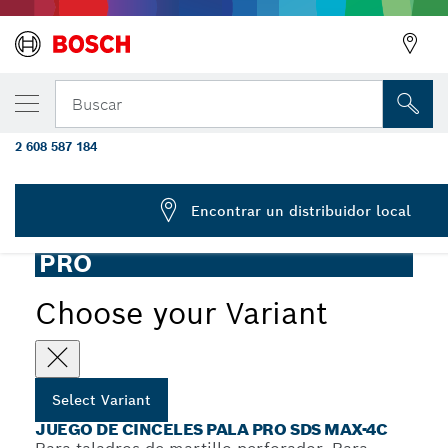
Cincel espada PRO SDS max-4C, 50 x 400 
Buscar
piezas
2 608 587 184
...
Juego de cinceles pala PRO SDS max-4C
Encontrar un distribuidor local
PRO
Choose your Variant
Select Variant
JUEGO DE CINCELES PALA PRO SDS MAX-4C