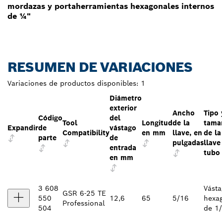
mordazas y portaherramientas hexagonales internos
de ¼"
RESUMEN DE VARIACIONES
Variaciones de productos disponibles:
1
Diámetro
exterior
Ancho
Tipo 
Código
del
Tool
Longitud
de la
tama
Expandir
de
vástago
Compatibility
en mm
llave, en
de la
parte
de
pulgadas
llave
entrada
tubo
en mm
3 608
Vást
GSR 6-25 TE
550
12,6
65
5/16
hexa
Professional
504
de 1/