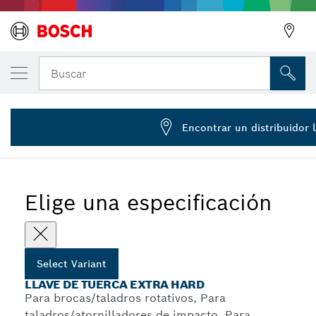
Llaves para tuerca
Buscar
3 608 550 504
...
Llaves de tuerca Extra Hard para tornillos hexagonales
Encontrar un distribuidor 
Elige una especificación
Select Variant
LLAVE DE TUERCA EXTRA HARD
Para brocas/taladros rotativos, Para
taladros/atornilladores de impacto, Para