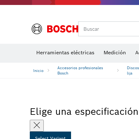
Medidores de ángulos e inclinómetros
Detectores de temperatura y cámaras térmicas
Buscar
Herramientas eléctricas
Medición
A
Accesorios profesionales
Discos
Inicio
Bosch
lija
Elige una especificación
Select Variant