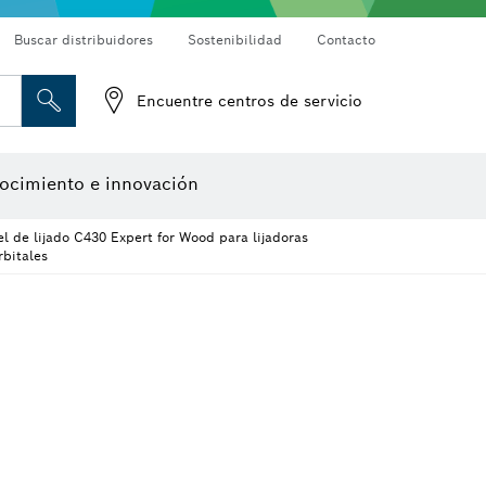
Buscar distribuidores
Sostenibilidad
Contacto
Detectores de materiales
Cámaras de inspección
Encuentre centros de servicio
Herramientas de diseño
ocimiento e innovación
l de lijado C430 Expert for Wood para lijadoras
rbitales