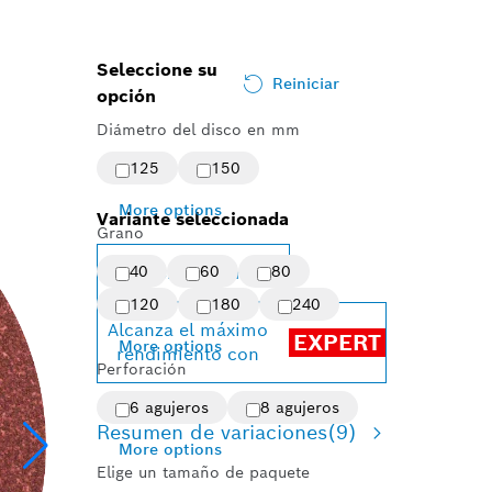
Seleccione su
Reiniciar
opción
Diámetro del disco en mm
125
150
More options
Variante seleccionada
Grano
40
60
80
Change variant
120
180
240
Alcanza el máximo
EXPERT
More options
rendimiento con
Perforación
6 agujeros
8 agujeros
Resumen de variaciones
(9)
More options
Elige un tamaño de paquete