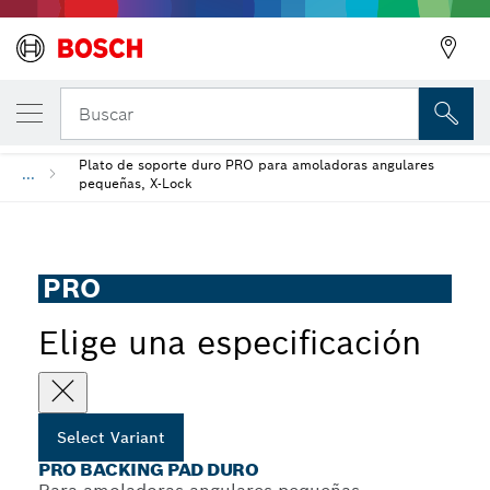
PRO Backing Pad duro
Buscar
Plato de soporte duro PRO para amoladoras angulares
...
pequeñas, X-Lock
PRO
Elige una especificación
Select Variant
PRO BACKING PAD DURO