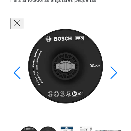
Para amoladoras angulares pequeñas