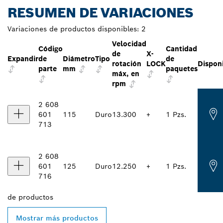
RESUMEN DE VARIACIONES
Variaciones de productos disponibles:
2
Velocidad
Código
Cantidad
de
X-
Expandir
de
Diámetro
Tipo
de
rotación
LOCK
Disponi
parte
mm
paquetes
máx, en
rpm
2 608
601
115
Duro
13.300
+
1 Pzs.
713
2 608
601
125
Duro
12.250
+
1 Pzs.
716
de
productos
Mostrar más productos