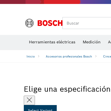
Accesor
A
Buscar
Detectores de temperatura y cámaras térmicas
Herramientas eléctricas
Medición
A
Inicio
Accesorios profesionales Bosch
Cince
Elige una especificación
Select Variant