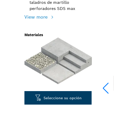
taladros de martillo
perforadores SDS max
View more
Materiales
Seleccione su opción