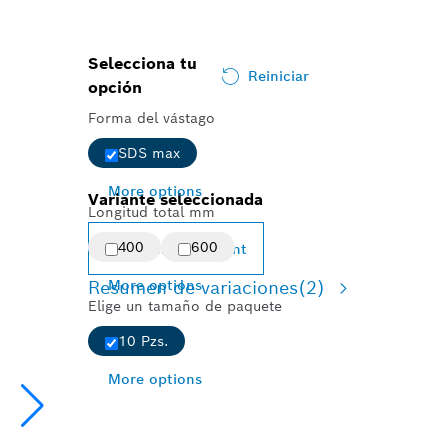
Selecciona tu
Reiniciar
opción
Forma del vástago
SDS max
More options
Variante seleccionada
Longitud total mm
400
600
Change variant
Resumen de variaciones
More options
(2)
Elige un tamaño de paquete
10 Pzs.
More options