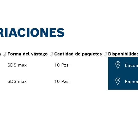
RIACIONES
m
Forma del vástago
Cantidad de paquetes
Disponibilida
SDS max
10 Pzs.
Encont
SDS max
10 Pzs.
Encont