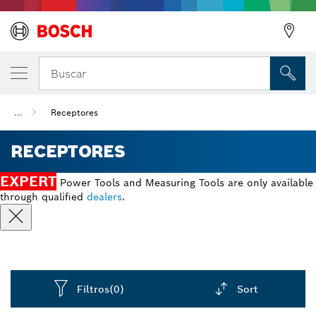
Buscar
...
Receptores
RECEPTORES
EXPERT
Power Tools and Measuring Tools are only available
through qualified
dealers
.
Filtros
(0)
Sort
Dropdown