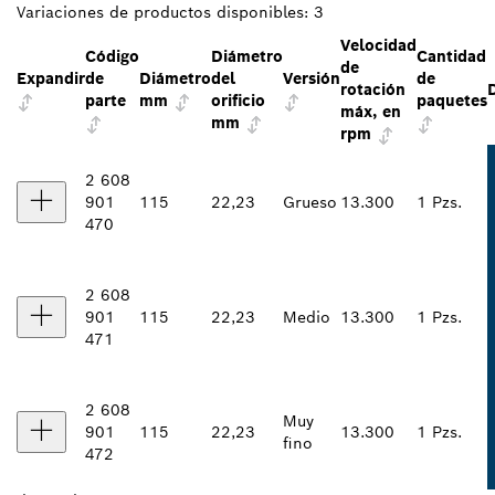
Variaciones de productos disponibles:
3
Velocidad
Código
Diámetro
Cantidad
de
Expandir
de
Diámetro
del
Versión
de
rotación
parte
mm
orificio
paquetes
máx, en
mm
rpm
2 608
901
115
22,23
Grueso
13.300
1 Pzs.
470
2 608
901
115
22,23
Medio
13.300
1 Pzs.
471
2 608
Muy
901
115
22,23
13.300
1 Pzs.
fino
472