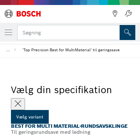
Tilbage
DIN VALGTE VARIANT
Best for Multi Material-rundsavsklinge
Tilbage
Søgning
...
'Top Precision Best for MultiMaterial' til geringssave
Vælg din specifikation
Vælg variant
BEST FOR MULTI MATERIAL-RUNDSAVSKLINGE
Til geringsrundsave med ledning