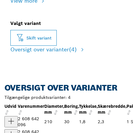
View more
Valgt variant
Skift variant
Oversigt over varianter
(4)
OVERSIGT OVER VARIANTER
Tilgængelige produktvarianter:
4
Udvid
Varenummer
Diameter,
Boring,
Tykkelse,
Skærebredde,
Pa
mm
mm
mm
mm
2 608 642
210
30
1,8
2,3
1 S
096
2 608 642