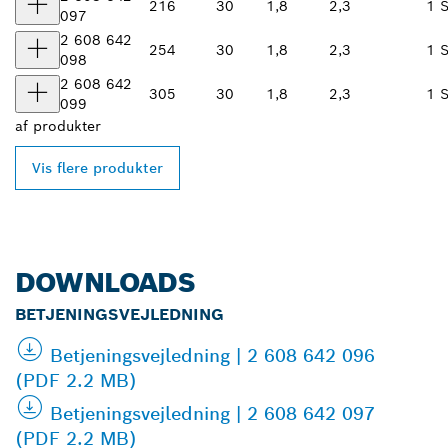
216
30
1,8
2,3
1 S
097
2 608 642
254
30
1,8
2,3
1 S
098
2 608 642
305
30
1,8
2,3
1 S
099
af
produkter
Vis flere produkter
DOWNLOADS
BETJENINGSVEJLEDNING
Betjeningsvejledning | 2 608 642 096
(PDF 2.2 MB)
Betjeningsvejledning | 2 608 642 097
(PDF 2.2 MB)