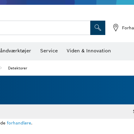
Optiske nivelleringsin
Forha
åndværktøjer
Service
Viden & Innovation
Detektorer
rede
forhandlere
.