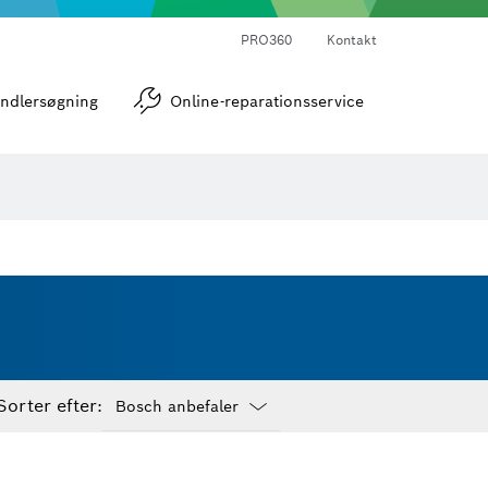
PRO360
Kontakt
strumenter
Vinkel- og hældningsmålere
ndlersøgning
Online-reparationsservice
Sorter efter:
Dropdown
closed