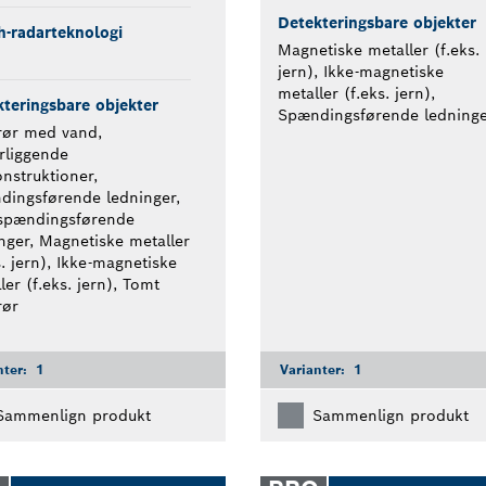
Detekteringsbare objekter
-radarteknologi
Magnetiske metaller (f.eks.
jern), Ikke-magnetiske
metaller (f.eks. jern),
teringsbare objekter
Spændingsførende ledninge
rør med vand,
rliggende
nstruktioner,
dingsførende ledninger,
-spændingsførende
nger, Magnetiske metaller
s. jern), Ikke-magnetiske
ler (f.eks. jern), Tomt
rør
nter:
1
Varianter:
1
Sammenlign produkt
Sammenlign produkt