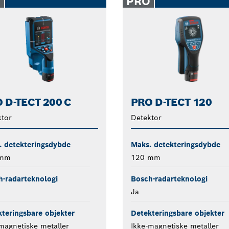
O
PRO
 D-TECT 200 C
PRO D-TECT 120
tor
Detektor
. detekteringsdybde
Maks. detekteringsdybde
 mm
120 mm
-radarteknologi
Bosch-radarteknologi
Ja
teringsbare objekter
Detekteringsbare objekter
magnetiske metaller
Ikke-magnetiske metaller