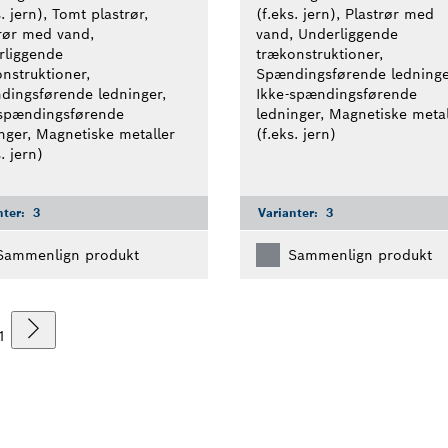
s. jern), Tomt plastrør,
(f.eks. jern), Plastrør med
rør med vand,
vand, Underliggende
rliggende
trækonstruktioner,
nstruktioner,
Spændingsførende ledninge
dingsførende ledninger,
Ikke-spændingsførende
-spændingsførende
ledninger, Magnetiske metal
nger, Magnetiske metaller
(f.eks. jern)
. jern)
nter:
3
Varianter:
3
Sammenlign produkt
Sammenlign produkt
1