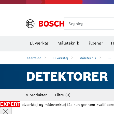
Varmekameraer og varmedetektorer
Søgning
El-værktøj
Måleteknik
Tilbehør
H
Startside
El-værktøj
Måleteknik
...
DETEKTORER
5 produkter
Filtre
(0)
EXPERT
elværktøj og måleværktøj fås kun gennem kvalifice