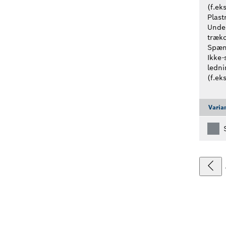
(f.ek
Plast
Unde
træko
Spæn
Ikke
ledni
(f.eks
Varia