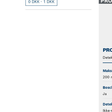
PR
0 DKK - 1 DKK
PRO
Detek
Maks
200
Bosch
Ja
Detek
Ikke-