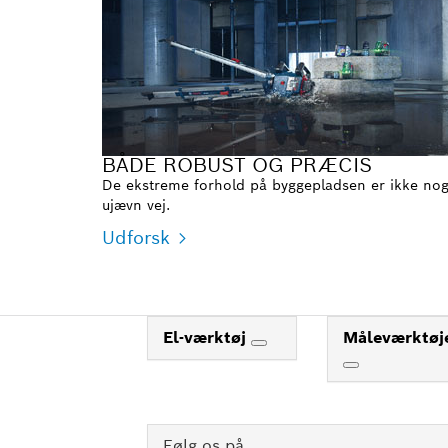
BÅDE ROBUST OG PRÆCIS
De ekstreme forhold på byggepladsen er ikke noget
ujævn vej.
Udforsk
El-værktøj
Måleværktøj
Følg os på