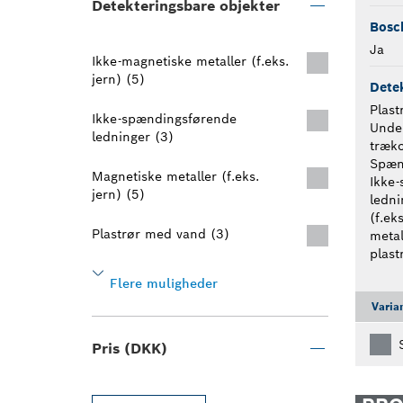
Detekteringsbare objekter
Bosch
Ja
Ikke-magnetiske metaller (f.eks.
jern) (5)
Detek
Plast
Ikke-spændingsførende
Unde
ledninger (3)
træko
Spæn
Magnetiske metaller (f.eks.
Ikke
jern) (5)
ledni
(f.ek
Plastrør med vand (3)
metal
plast
Flere muligheder
Varia
Pris (DKK)