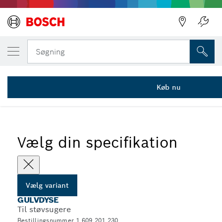
DIN VALGTE VARIANT
Gulvdyse
Søgning
1 609 201 230
...
Gulvdyser til støvsugere
Køb nu
Vælg din specifikation
Vælg variant
GULVDYSE
Til støvsugere
Bestillingsnummer 1 609 201 230