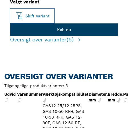
Valgt variant
Skift variant
Køb nu
Oversigt over varianter
(5)
OVERSIGT OVER VARIANTER
Tilgængelige produktvarianter:
5
Udvid
Varenummer
Værktøjskompatibilitet
Diameter,
Bredde,
Pa
mm
mm
GAS12-25/12-25PS,
GAS 10-50 RFH, GAS
10-50 RFK, GAS 12-
30F, GAS 12-50 RF,