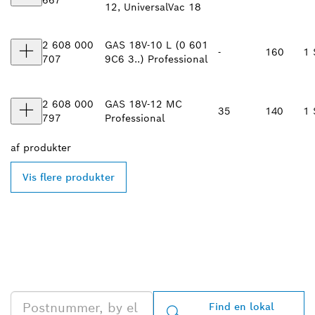
667
12, UniversalVac 18
2 608 000
GAS 18V-10 L (0 601
-
160
1 
707
9C6 3..) Professional
2 608 000
GAS 18V-12 MC
35
140
1 
797
Professional
af
produkter
Vis flere produkter
FIND DIN NÆRMESTE
BOSCH PROFESSIONAL-
FORHANDLER
Find en lokal