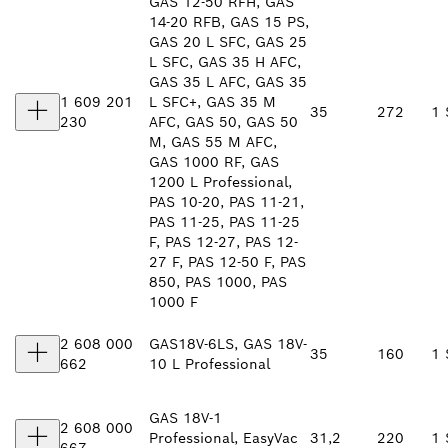
GAS 12-50 RFH, GAS
14-20 RFB, GAS 15 PS,
GAS 20 L SFC, GAS 25
L SFC, GAS 35 H AFC,
GAS 35 L AFC, GAS 35
1 609 201
L SFC+, GAS 35 M
35
272
1 
230
AFC, GAS 50, GAS 50
M, GAS 55 M AFC,
GAS 1000 RF, GAS
1200 L Professional,
PAS 10-20, PAS 11-21,
PAS 11-25, PAS 11-25
F, PAS 12-27, PAS 12-
27 F, PAS 12-50 F, PAS
850, PAS 1000, PAS
1000 F
2 608 000
GAS18V-6LS, GAS 18V-
35
160
1 
662
10 L Professional
GAS 18V-1
2 608 000
Professional, EasyVac
31,2
220
1 