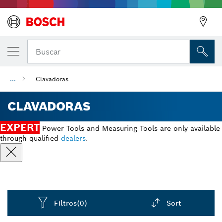
Buscar
...
Clavadoras
CLAVADORAS
EXPERT
Power Tools and Measuring Tools are only available
through qualified
dealers
.
Filtros
(0)
Sort
Dropdown