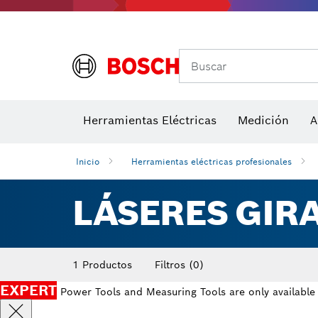
Accesorios para multiherramienta
Accesorios de máquinas
Hojas de 
Buscar
Detectores de temperatura y cámaras térmicas
Herramientas Eléctricas
Medición
A
Inicio
Herramientas eléctricas profesionales
LÁSERES GIR
1 Productos
Filtros
(0)
EXPERT
Power Tools and Measuring Tools are only available