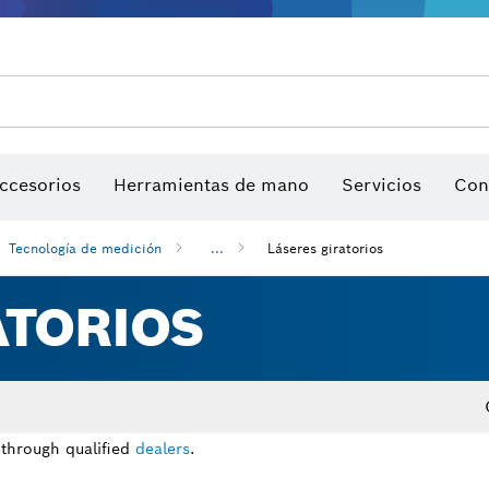
sierra y sierras de corona
Discos de lija, bandas de lija y hojas de lija
Puntas de atornillar, llaves para tuercas y llaves tu
Perforación con diamantes, corte y desbaste
ccesorios
Herramientas de mano
Servicios
Con
Tecnología de medición
...
Láseres giratorios
ATORIOS
 through qualified
dealers
.