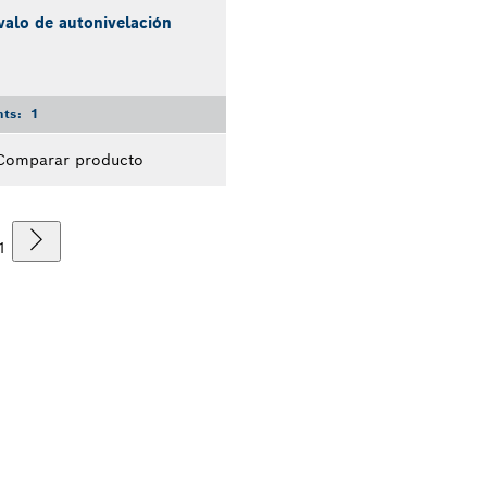
valo de autonivelación
nts:
1
Comparar producto
1