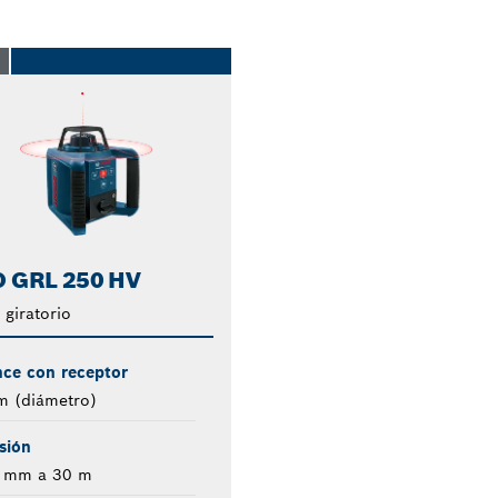
O
 GRL 250 HV
 giratorio
nce con receptor
m (diámetro)
sión
0 mm a 30 m