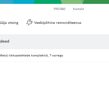
PRO360
Kontakt
üüja otsing
Veebipõhine remonditeenus
Nurgamõõdikud ja loodid
ideed
Metal tikksaelehtede komplektid, T-varrega