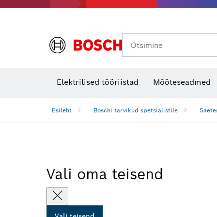
Otsimine
Soojuskaamerad ja -detektorid
Elektrilised tööriistad
Mõõteseadmed
Esileht
Boschi tarvikud spetsialistile
Saete
Vali oma teisend
Vali teisend