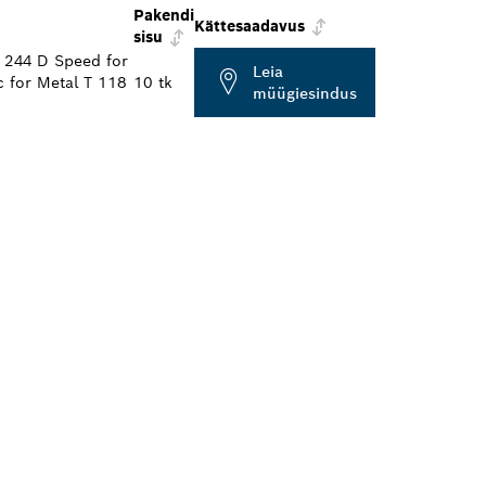
Pakendi
Kättesaadavus
sisu
 244 D Speed for
Leia
 for Metal T 118
10 tk
müügiesindus