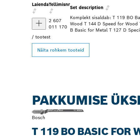
Laienda
Tellimisnr
Set description
Komplekt sisaldab: T 119 BO Ba
2 607
Wood T 144 D Speed for Wood T
011 170
B Basic for Metal T 127 D Specia
/
tootest
Näita rohkem tooteid
PAKKUMISE ÜKS
Bosch
T 119 BO BASIC FOR