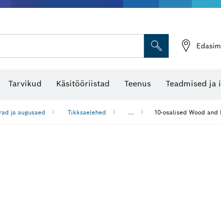
Edasim
Tarvikud
Käsitööriistad
Teenus
Teadmised ja 
rad ja augusaed
Tikksaelehed
...
10-osalised Wood and 