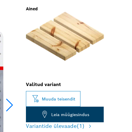
Ained
Valitud variant
Muuda teisendit
Leia müügiesindus
Variantide ülevaade
(1)