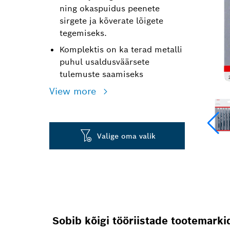
ning okaspuidus peenete
sirgete ja kõverate lõigete
tegemiseks.
Komplektis on ka terad metalli
puhul usaldusväärsete
tulemuste saamiseks
View more
Valige oma valik
Sobib kõigi tööriistade tootemark