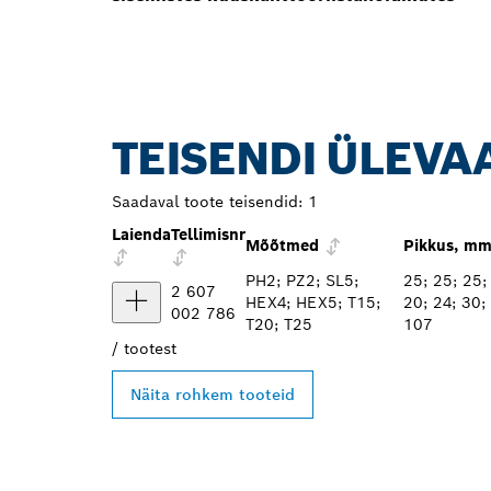
TEISENDI ÜLEVA
Saadaval toote teisendid:
1
Laienda
Tellimisnr
Mõõtmed
Pikkus, m
PH2; PZ2; SL5;
25; 25; 25;
2 607
HEX4; HEX5; T15;
20; 24; 30;
002 786
T20; T25
107
/
tootest
Näita rohkem tooteid