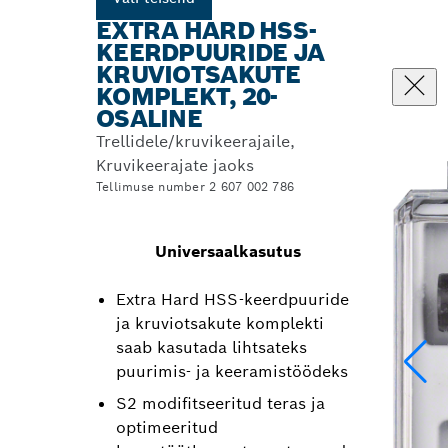
EXTRA HARD HSS-
KEERDPUURIDE JA
KRUVIOTSAKUTE
KOMPLEKT, 20-
OSALINE
Trellidele/kruvikeerajaile,
Kruvikeerajate jaoks
Tellimuse number 2 607 002 786
Universaalkasutus
Extra Hard HSS-keerdpuuride
ja kruviotsakute komplekti
saab kasutada lihtsateks
puurimis- ja keeramistöödeks
S2 modifitseeritud teras ja
optimeeritud