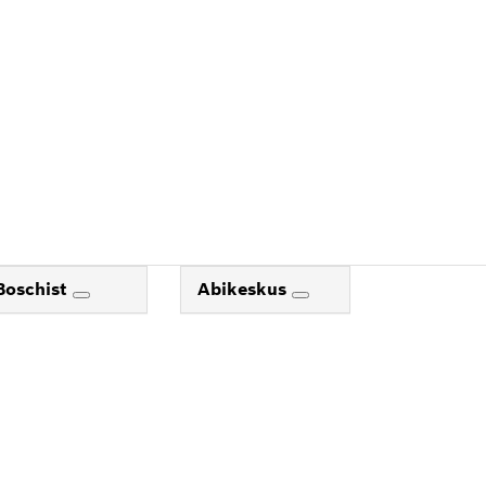
HIM
Boschist
Abikeskus