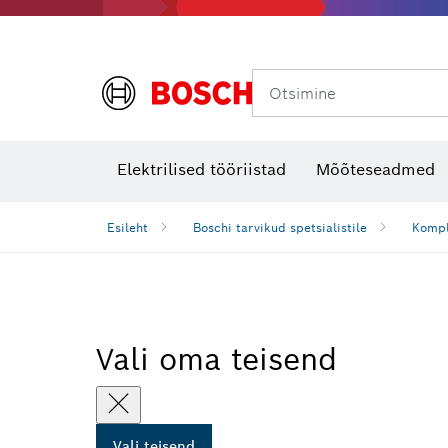
Otsimine
Soojuskaamerad ja -detektorid
Elektrilised tööriistad
Mõõteseadmed
Esileht
Boschi tarvikud spetsialistile
Kompl
Vali oma teisend
Vali teisend