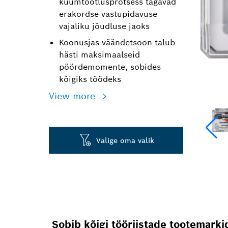
kuumtöötlusprotsess tagavad
erakordse vastupidavuse
vajaliku jõudluse jaoks
Koonusjas väändetsoon talub
hästi maksimaalseid
pöördemomente, sobides
kõigiks töödeks
View more
Valige oma valik
Sobib kõigi tööriistade tootemark