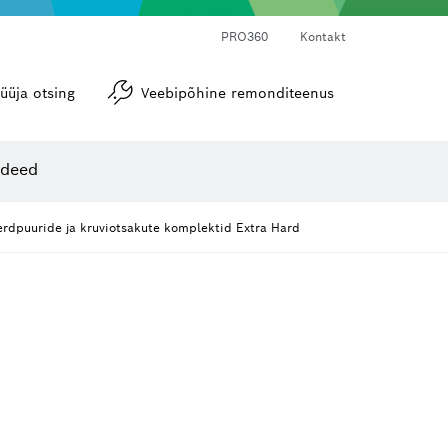
PRO360
Kontakt
üüja otsing
Veebipõhine remonditeenus
Nurgamõõdikud ja loodid
ideed
rdpuuride ja kruviotsakute komplektid Extra Hard