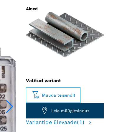
Ained
Valitud variant
Muuda teisendit
Leia müügiesindus
Variantide ülevaade
(1)