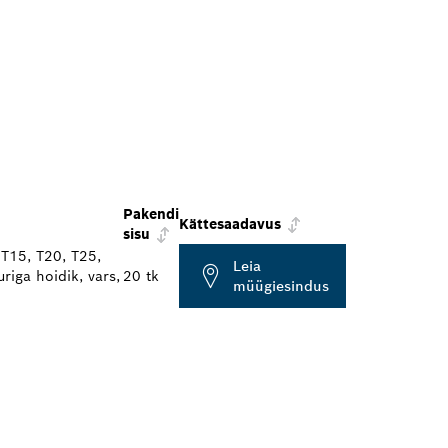
Pakendi
Kättesaadavus
sisu
T15, T20, T25,
Leia
riga hoidik, vars,
20 tk
müügiesindus