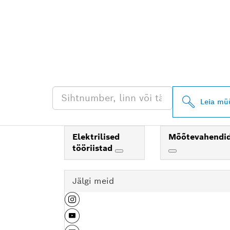
LEIA BOSCH P
EDASIMÜÜJA
Leia mü
Elektrilised
Mõõtevahendi
tööriistad
Jälgi meid