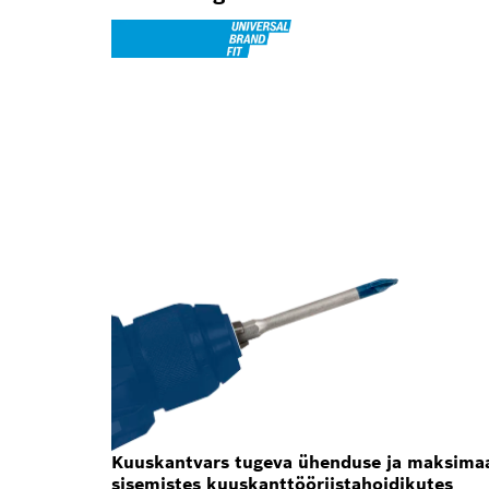
Kuuskantvars tugeva ühenduse ja maksima
sisemistes kuuskanttööriistahoidikutes