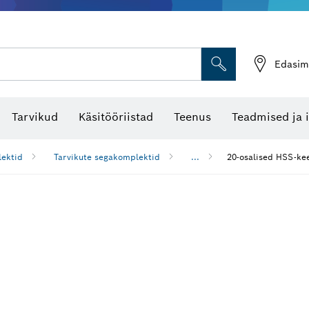
Edasim
Tarvikud
Käsitööriistad
Teenus
Teadmised ja 
ektid
Tarvikute segakomplektid
...
20-osalised HSS-kee