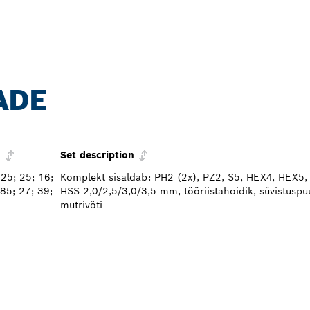
ADE
m
Set description
 25; 25; 16;
Komplekt sisaldab: PH2 (2x), PZ2, S5, HEX4, HEX5, 
 85; 27; 39;
HSS 2,0/2,5/3,0/3,5 mm, tööriistahoidik, süvistuspuu
mutrivõti