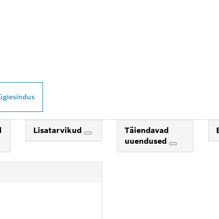
ROFESSIONALI LÄ
ügiesindus
d
Lisatarvikud
Täiendavad
uuendused