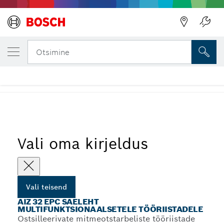
SINU VALITUD TEISEND
AIZ 32 EPC saeleht multifunktsionaalsetel
Otsimine
tööriistadele
...
AIZ 32 EPC uputussaelehed
Vali oma kirjeldus
Vali teisend
AIZ 32 EPC SAELEHT
MULTIFUNKTSIONAALSETELE TÖÖRIISTADELE
Ostsilleerivate mitmeotstarbeliste tööriistade