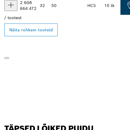
2 608
32
50
HCS
10 tk
664 472
/
tootest
Näita rohkem tooteid
TÄPSED LÕIKED PUIDU