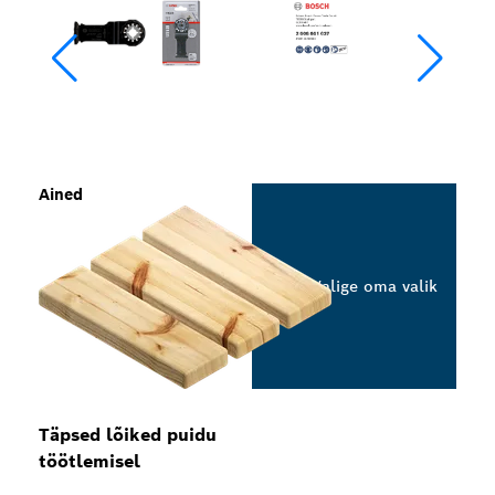
Ained
Valige oma valik
Täpsed lõiked puidu
töötlemisel