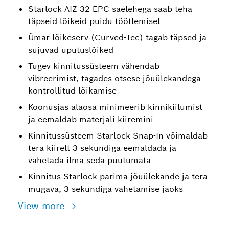
Starlock AIZ 32 EPC saelehega saab teha
täpseid lõikeid puidu töötlemisel
Ümar lõikeserv (Curved-Tec) tagab täpsed ja
sujuvad uputuslõiked
Tugev kinnitussüsteem vähendab
vibreerimist, tagades otsese jõuülekandega
kontrollitud lõikamise
Koonusjas alaosa minimeerib kinnikiilumist
ja eemaldab materjali kiiremini
Kinnitussüsteem Starlock Snap-In võimaldab
tera kiirelt 3 sekundiga eemaldada ja
vahetada ilma seda puutumata
Kinnitus Starlock parima jõuülekande ja tera
mugava, 3 sekundiga vahetamise jaoks
View more