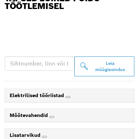
TÖÖTLEMISEL
LEIA BOSCH
PROFESSIONALI LÄHIM
EDASIMÜÜJA
Leia
müügiesindus
Elektrilised tööriistad
Mõõtevahendid
Lisatarvikud