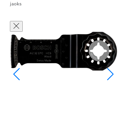
jaoks