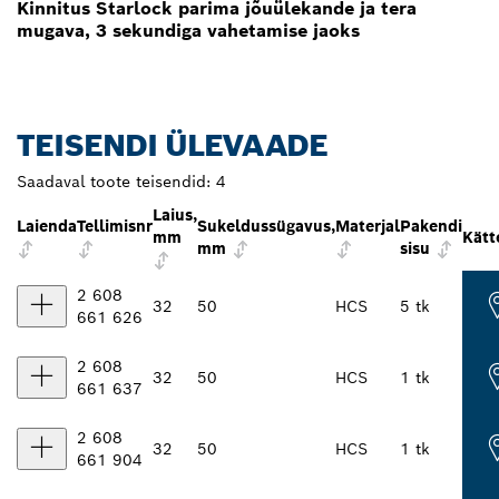
Kinnitus Starlock parima jõuülekande ja tera
mugava, 3 sekundiga vahetamise jaoks
TEISENDI ÜLEVAADE
Saadaval toote teisendid:
4
Laius,
Laienda
Tellimisnr
Sukeldussügavus,
Materjal
Pakendi
mm
Kätt
mm
sisu
2 608
32
50
HCS
5 tk
661 626
2 608
32
50
HCS
1 tk
661 637
2 608
32
50
HCS
1 tk
661 904