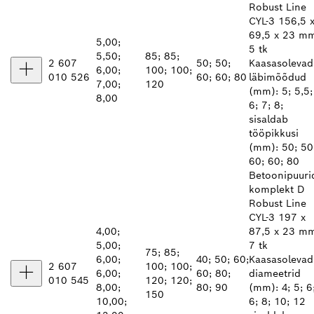
Robust Line
CYL-3 156,5 
69,5 x 23 m
5,00;
5 tk
5,50;
85; 85;
2 607
50; 50;
Kaasasolevad
6,00;
100; 100;
010 526
60; 60; 80
läbimõõdud
7,00;
120
(mm): 5; 5,5;
8,00
6; 7; 8;
sisaldab
tööpikkusi
(mm): 50; 50
60; 60; 80
Betoonipuuri
komplekt D
Robust Line
CYL-3 197 x
4,00;
87,5 x 23 m
5,00;
7 tk
75; 85;
6,00;
40; 50; 60;
Kaasasolevad
2 607
100; 100;
6,00;
60; 80;
diameetrid
010 545
120; 120;
8,00;
80; 90
(mm): 4; 5; 6
150
10,00;
6; 8; 10; 12