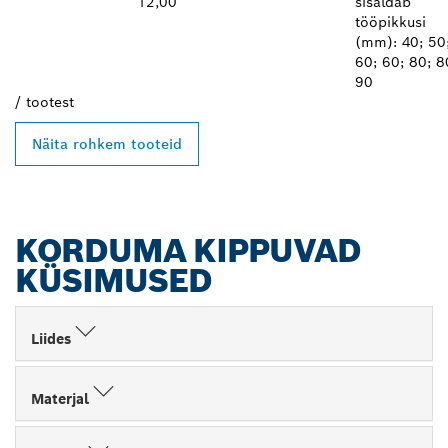
12,00
sisaldab
tööpikkusi
(mm): 40; 50
60; 60; 80; 8
90
/
tootest
Näita rohkem tooteid
KORDUMA KIPPUVAD
KÜSIMUSED
Liides
Materjal