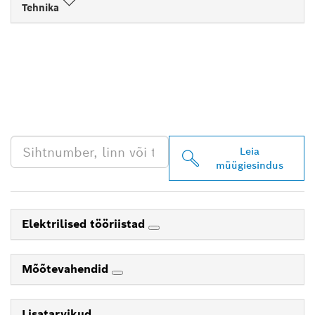
Tehnika
LEIA BOSCH
PROFESSIONALI LÄHIM
EDASIMÜÜJA
Leia
müügiesindus
Elektrilised tööriistad
Mõõtevahendid
Lisatarvikud