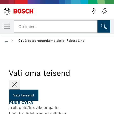
SINU VALITUD TEISEND
Puur CYL-3
Otsimine
...
CYL-3 betoonipuurikomplektid, Robust Line
Vali oma teisend
Vali teisend
PUUR CYL-3
Trellidele/kruvikeerajaile,
Lööktrellidele/puurtrellidele