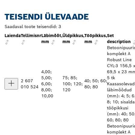
TEISENDI ÜLEVAADE
Saadaval toote teisendid:
3
Laienda
Tellimisnr
Läbimõõt,
Üldpikkus,
Tööpikkus,
Set
mm
mm
mm
description
Betoonipuuri
komplekt A
Robust Line
CYL-3 156,5 
4,00;
69,5 x 23 m
5,00;
75; 85;
5 tk
2 607
40; 50; 60;
6,00;
100; 120;
Kaasasolevad
010 524
80; 80
8,00;
120
läbimõõdud
10,00
(mm): 4; 5; 6
8; 10; sisald
tööpikkusi
(mm): 40; 50
60; 80; 80
Betoonipuuri
komplekt A