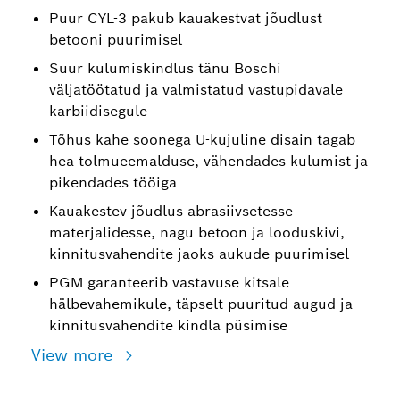
Puur CYL-3 pakub kauakestvat jõudlust
betooni puurimisel
Suur kulumiskindlus tänu Boschi
väljatöötatud ja valmistatud vastupidavale
karbiidisegule
Tõhus kahe soonega U-kujuline disain tagab
hea tolmueemalduse, vähendades kulumist ja
pikendades tööiga
Kauakestev jõudlus abrasiivsetesse
materjalidesse, nagu betoon ja looduskivi,
kinnitusvahendite jaoks aukude puurimisel
PGM garanteerib vastavuse kitsale
hälbevahemikule, täpselt puuritud augud ja
kinnitusvahendite kindla püsimise
View more