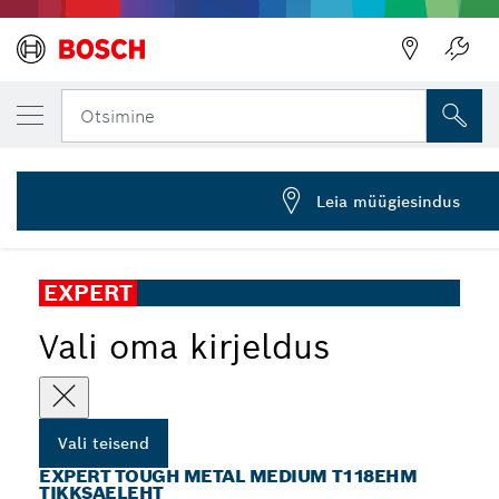
SINU VALITUD TEISEND
EXPERT Tough Metal medium T118EHM tikks
Otsimine
2 608 900 562
...
EXPERT Tough Metal medium T118EHM tikksaeleht
Leia müügiesindus
EXPERT
Vali oma kirjeldus
Vali teisend
EXPERT TOUGH METAL MEDIUM T118EHM
TIKKSAELEHT