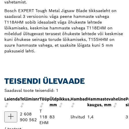
vahetamist.
Bosch EXPERT Tough Metal Jigsaw Blade tikksaeleht on
saadaval 3 versioonis: väga peene hammaste vahega
T118AHM sobib ideaalselt väga õhukeste lehtede
lõikamiseks, keskmise hammaste vahega T118EHM on
mõeldud ülitugevast terasest õhukeste lehtede või keskmise
kuni õhukese seinaga torude lõikamiseks, T155HHM on
suure hammaste vahega, et saaksite lõigata kuni 5 mm
paksuseid lehti.
TEISENDI ÜLEVAADE
Saadaval toote teisendid:
1
Laienda
Tellimisnr
Tüüp
Üldpikkus,
Hambad
Hammastevaheline
P
mm
kaugus, mm
s
T
2 608
118
83
lihvitud
1,4
3
900 562
EHM