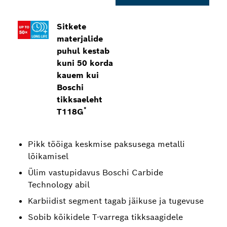
Sitkete
materjalide
puhul kestab
kuni 50 korda
kauem kui
Boschi
tikksaeleht
*
T118G
Pikk tööiga keskmise paksusega metalli
lõikamisel
Ülim vastupidavus Boschi Carbide
Technology abil
Karbiidist segment tagab jäikuse ja tugevuse
Sobib kõikidele T-varrega tikksaagidele