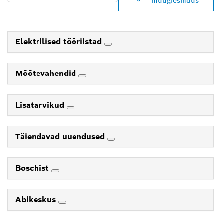
müügiesindus
Elektrilised tööriistad
Mõõtevahendid
Lisatarvikud
Täiendavad uuendused
Boschist
Abikeskus