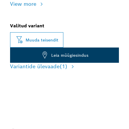
View more
Valitud variant
Muuda teisendit
Leia müügiesindus
Variantide ülevaade
(1)
PIKK TÖÖIGA KESKMISE
PAKSUSEGA METALLI
LÕIKAMISEL