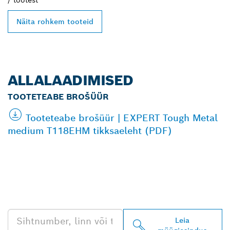
/
tootest
Näita rohkem tooteid
ALLALAADIMISED
TOOTETEABE BROŠÜÜR
Tooteteabe brošüür | EXPERT Tough Metal
medium T118EHM tikksaeleht (PDF)
LEIA BOSCH
PROFESSIONALI LÄHIM
EDASIMÜÜJA
Leia