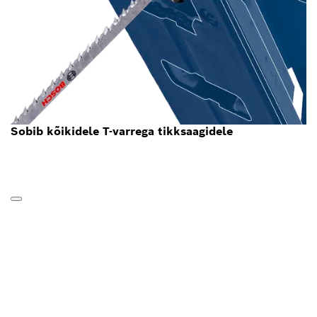
Sobib kõikidele T-varrega tikksaagidele