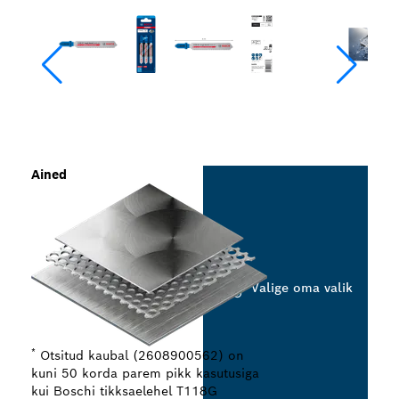
Ained
Valige oma valik
*
Otsitud kaubal (2608900562) on
kuni 50 korda parem pikk kasutusiga
kui Boschi tikksaelehel T118G