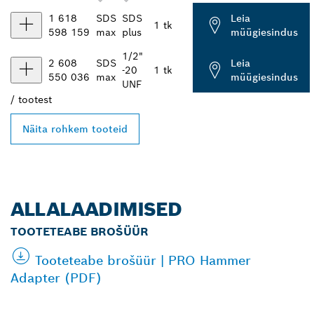
1 618
SDS
SDS
Leia
1 tk
598 159
max
plus
müügiesindus
1/2"
2 608
SDS
Leia
-20
1 tk
550 036
max
müügiesindus
UNF
/
tootest
Näita rohkem tooteid
ALLALAADIMISED
TOOTETEABE BROŠÜÜR
Tooteteabe brošüür | PRO Hammer
Adapter (PDF)