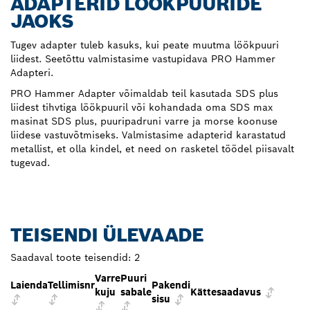
ADAPTERID LÖÖKPUURIDE
JAOKS
Tugev adapter tuleb kasuks, kui peate muutma löökpuuri
liidest. Seetõttu valmistasime vastupidava PRO Hammer
Adapteri.
PRO Hammer Adapter võimaldab teil kasutada SDS plus
liidest tihvtiga löökpuuril või kohandada oma SDS max
masinat SDS plus, puuripadruni varre ja morse koonuse
liidese vastuvõtmiseks. Valmistasime adapterid karastatud
metallist, et olla kindel, et need on rasketel töödel piisavalt
tugevad.
TEISENDI ÜLEVAADE
Saadaval toote teisendid:
2
Varre
Puuri
Laienda
Tellimisnr
Pakendi
kuju
sabale
Kättesaadavus
sisu