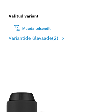
Valitud variant
Muuda teisendit
Variantide ülevaade
(2)
VASTUPIDAVAD
PUURIADAPTERID
LÖÖKPUURIDE JAOKS