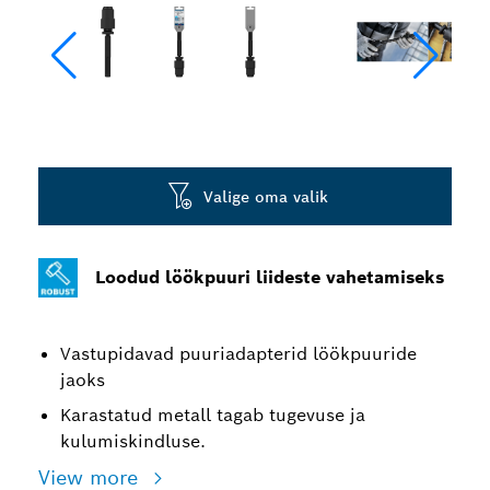
Valige oma valik
Loodud löökpuuri liideste vahetamiseks
Vastupidavad puuriadapterid löökpuuride
jaoks
Karastatud metall tagab tugevuse ja
kulumiskindluse.
View more