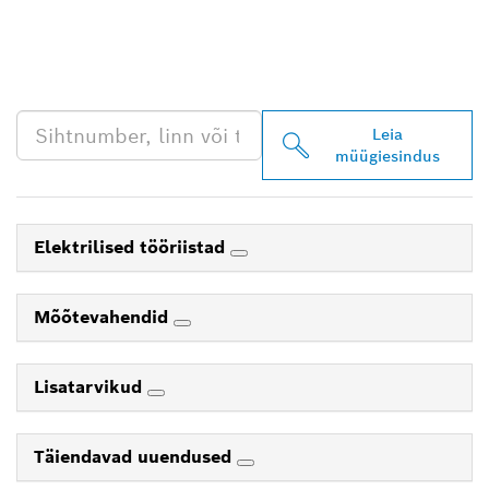
LEIA BOSCH
PROFESSIONALI LÄHIM
EDASIMÜÜJA
Leia
müügiesindus
Elektrilised tööriistad
Mõõtevahendid
Lisatarvikud
Täiendavad uuendused