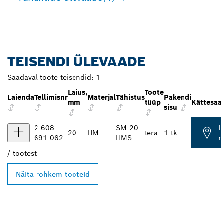
TEISENDI ÜLEVAADE
Saadaval toote teisendid:
1
Laius,
Toote
Laienda
Tellimisnr
Materjal
Tähistus
Pakendi
mm
tüüp
Kättesa
sisu
2 608
SM 20
20
HM
tera
1 tk
691 062
HMS
/
tootest
Näita rohkem tooteid
LEIA BOSCH