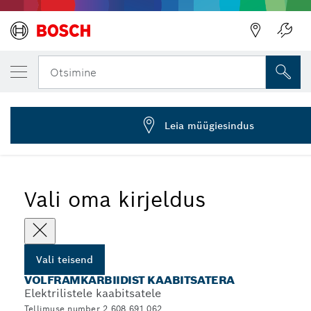
SINU VALITUD TEISEND
Kaabits SM 20 HMS
Otsimine
2 608 691 062
...
Kaabitsaterad SM 20 HMS
Leia müügiesindus
Vali oma kirjeldus
Vali teisend
VOLFRAMKARBIIDIST KAABITSATERA
Elektrilistele kaabitsatele
Tellimuse number 2 608 691 062