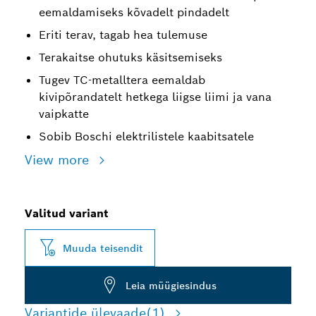
eemaldamiseks kõvadelt pindadelt
Eriti terav, tagab hea tulemuse
Terakaitse ohutuks käsitsemiseks
Tugev TC-metalltera eemaldab
kivipõrandatelt hetkega liigse liimi ja vana
vaipkatte
Sobib Boschi elektrilistele kaabitsatele
View more
Valitud variant
Muuda teisendit
Leia müügiesindus
Variantide ülevaade
(1)