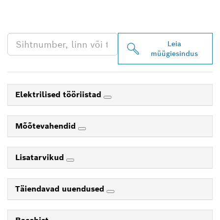
PROFESSIONALI LÄHIM
EDASIMÜÜJA
Leia
müügiesindus
Elektrilised tööriistad
Mõõtevahendid
Lisatarvikud
Täiendavad uuendused