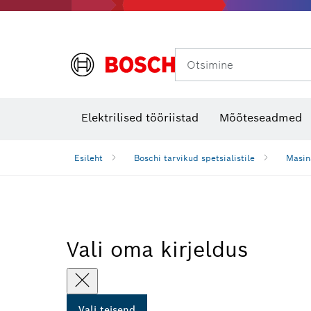
Otsimine
Soojuskaamerad ja -detektorid
Elektrilised tööriistad
Mõõteseadmed
Esileht
Boschi tarvikud spetsialistile
Masin
Vali oma kirjeldus
Vali teisend