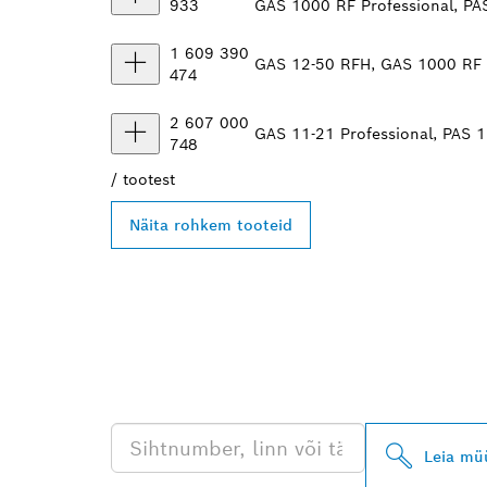
933
GAS 1000 RF Professional, PA
1 609 390
GAS 12-50 RFH, GAS 1000 RF P
474
2 607 000
GAS 11-21 Professional, PAS 1
748
/
tootest
Näita rohkem tooteid
LEIA BOSCH P
EDASIMÜÜJA
Leia mü