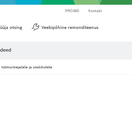
PRO360
Kontakt
üüja otsing
Veebipõhine remonditeenus
Nurgamõõdikud ja loodid
ideed
tolmuimejatele ja voolikutele