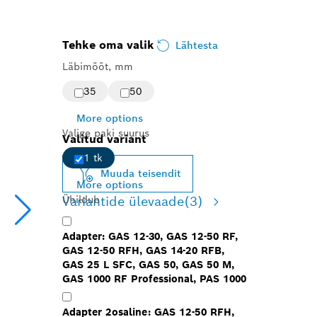
Tehke oma valik
Lähtesta
Läbimõõt, mm
35
50
More options
Valige paki suurus
Valitud variant
1 tk
Muuda teisendit
More options
Variantide ülevaade
(3)
Ühildub
Adapter: GAS 12-30, GAS 12-50 RF,
GAS 12-50 RFH, GAS 14-20 RFB,
GAS 25 L SFC, GAS 50, GAS 50 M,
GAS 1000 RF Professional, PAS 1000
Adapter 2osaline: GAS 12-50 RFH,