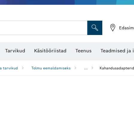
Edasim
Tarvikud
Käsitööriistad
Teenus
Teadmised ja 
a tarvikud
Tolmu eemaldamiseks
...
Kahandusadapterid 