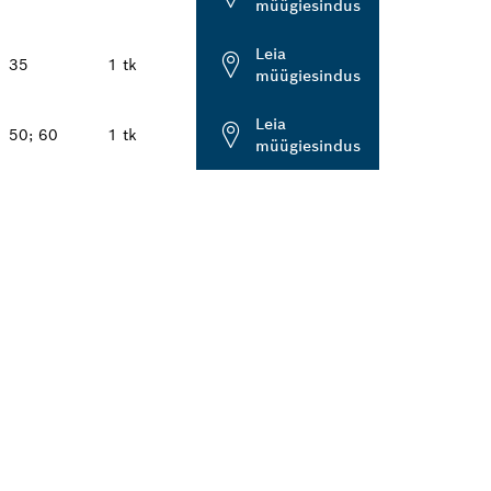
müügiesindus
Leia
35
1 tk
müügiesindus
Leia
50; 60
1 tk
müügiesindus
HIM