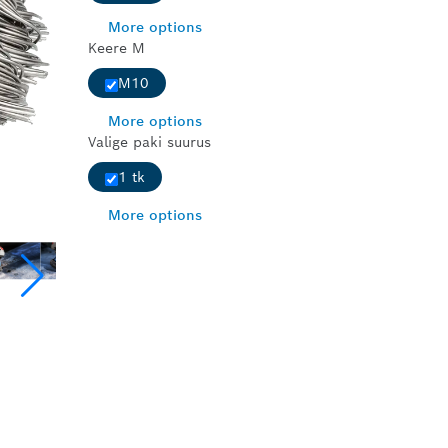
More options
Keere M
M10
More options
Valige paki suurus
1 tk
More options