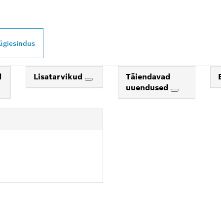
ügiesindus
d
Lisatarvikud
Täiendavad
uuendused