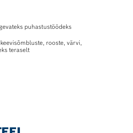
S
tugevateks puhastustöödeks
keevisõmbluste, rooste, värvi,
ks teraselt
TEEL