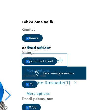
Tehke oma valik
Kinnitus
Keere
More options
Valitud variant
Materjal
Muuda teisendit
põimitud traat
More options
Leia müügiesindus
Läbimõõt, mm
Variantide ülevaade
(1)
75
More options
Traadi paksus, mm
0,50