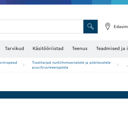
Edasim
Tarvikud
Käsitööriistad
Teenus
Teadmised ja 
hvimispead
Traatharjad nurklihvmasinatele ja pöörlevatele
.
puur/kruvikeerajatele