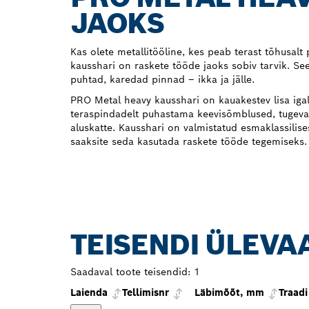
JAOKS
Kas olete metallitööline, kes peab terast tõhusa
kausshari on raskete tööde jaoks sobiv tarvik. See 
puhtad, karedad pinnad – ikka ja jälle.
PRO Metal heavy kausshari on kauakestev lisa igal
teraspindadelt puhastama keevisõmblused, tugeva r
aluskatte. Kausshari on valmistatud esmaklassilises
saaksite seda kasutada raskete tööde tegemiseks.
TEISENDI ÜLEVA
Saadaval toote teisendid:
1
Laienda
Tellimisnr
Läbimõõt, mm
Traad