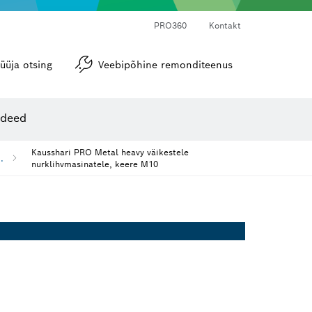
PRO360
Kontakt
üüja otsing
Veebipõhine remonditeenus
Nurgamõõdikud ja loodid
ideed
Kausshari PRO Metal heavy väikestele
..
nurklihvmasinatele, keere M10