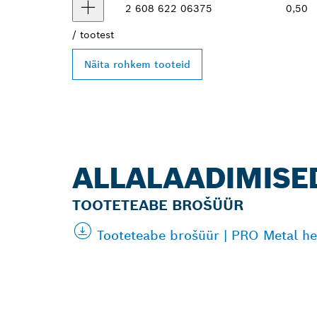
2 608 622 063
75
0,50
/
tootest
Näita rohkem tooteid
ALLALAADIMISE
TOOTETEABE BROŠÜÜR
Tooteteabe brošüür | PRO Metal he
LEIA BOSCH P