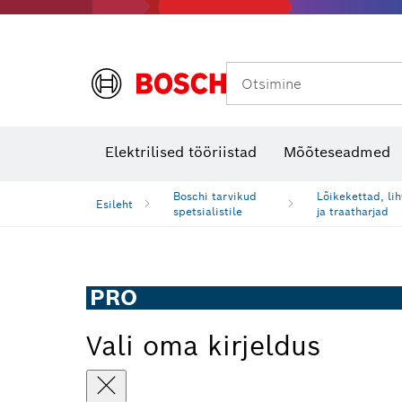
Otsimine
Soojuskaamerad ja -detektorid
Elektrilised tööriistad
Mõõteseadmed
Boschi tarvikud
Lõikekettad, li
Esileht
spetsialistile
ja traatharjad
PRO
Vali oma kirjeldus