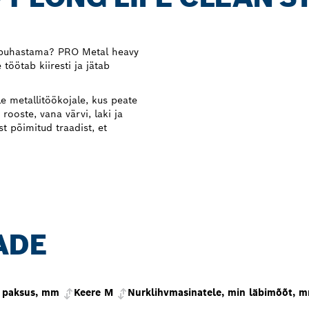
lt puhastama? PRO Metal heavy
töötab kiiresti ja jätab
e metallitöökojale, kus peate
ooste, vana värvi, laki ja
t põimitud traadist, et
ADE
i paksus, mm
Keere M
Nurklihvmasinatele, min läbimõõt, 