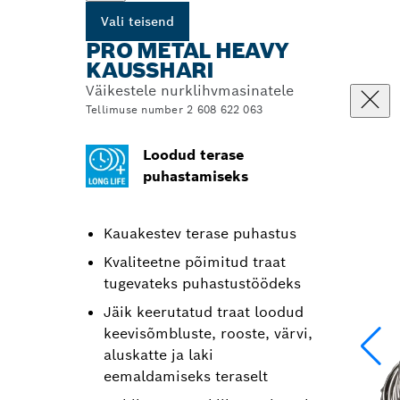
Vali teisend
PRO METAL HEAVY
KAUSSHARI
Väikestele nurklihvmasinatele
Tellimuse number 2 608 622 063
Loodud terase
puhastamiseks
Kauakestev terase puhastus
Kvaliteetne põimitud traat
tugevateks puhastustöödeks
Jäik keerutatud traat loodud
keevisõmbluste, rooste, värvi,
aluskatte ja laki
eemaldamiseks teraselt