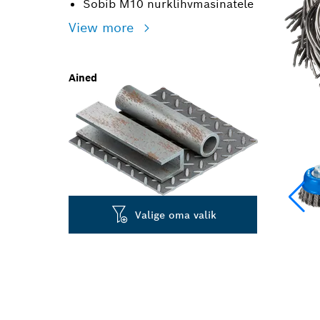
Sobib M10 nurklihvmasinatele
View more
Ained
Valige oma valik