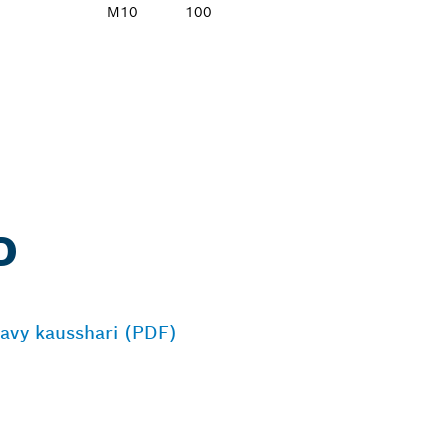
M10
100
D
avy kausshari (PDF)
ROFESSIONALI LÄ