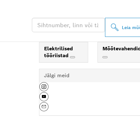
EDASIMÜÜJA
Leia mü
Elektrilised
Mõõtevahendi
tööriistad
Jälgi meid