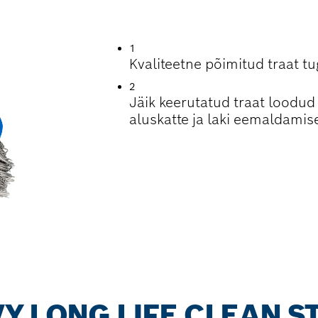
TERASE PUHASTU
1
Kvaliteetne põimitud traat 
2
Jäik keerutatud traat loodud 
aluskatte ja laki eemaldamise
Y LONG LIFE CLEAN S