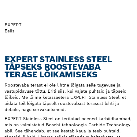
EXPERT
Eelis
EXPERT STAINLESS STEEL
TÄPSEKS ROOSTEVABA
TERASE LÕIKAMISEKS
Roostevaba terast ei ole lihtne lõigata selle tugevuse ja
vastupidavuse tõttu. Eriti siis, kui vajate puhtaid ja täpseid
lõikeid. Me lõime ketassaetera EXPERT Stainless Steel, et
aidata teil lõigata täpselt roostevabast terasest lehti ja
detaile, nagu servakaitsmeid.
EXPERT Stainless Steel on teritatud peened karbiidhambad,
mis on valmistatud Boschi tehnoloogia Carbide Technology
abil. See tähendab, et see kestab kaua ja teeb puhtaid,
täpseid lõikeid. Lisame sellele täiendava kaitsekatte, et