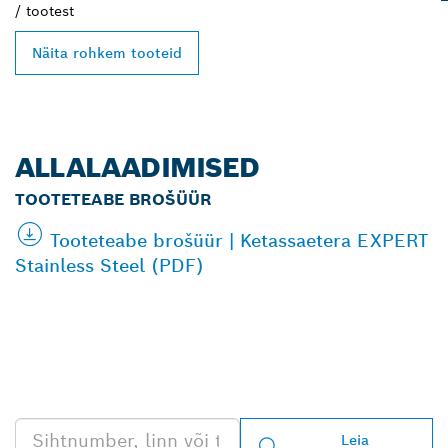
/
tootest
Näita rohkem tooteid
ALLALAADIMISED
TOOTETEABE BROŠÜÜR
Tooteteabe brošüür | Ketassaetera EXPERT
Stainless Steel (PDF)
LEIA BOSCH
PROFESSIONALI LÄHIM
EDASIMÜÜJA
Leia