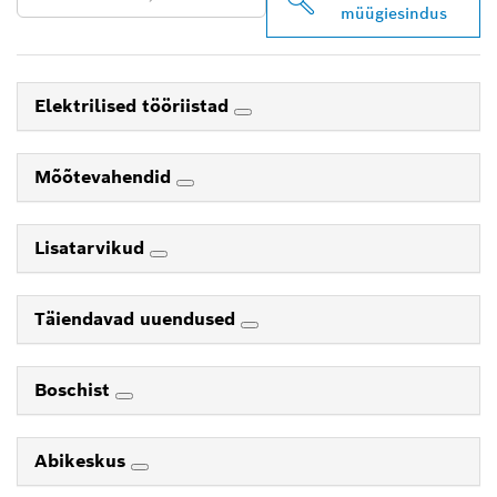
müügiesindus
Elektrilised tööriistad
Mõõtevahendid
Lisatarvikud
Täiendavad uuendused
Boschist
Abikeskus