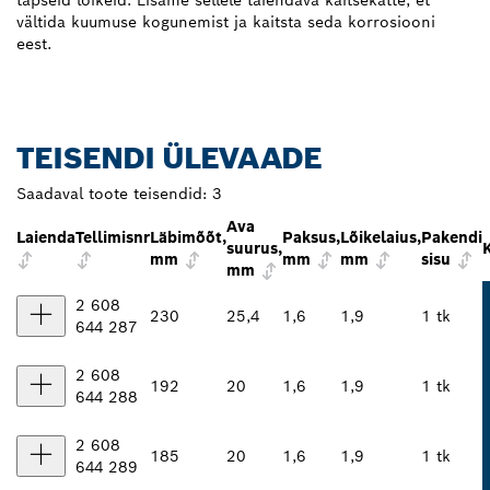
vältida kuumuse kogunemist ja kaitsta seda korrosiooni
eest.
TEISENDI ÜLEVAADE
Saadaval toote teisendid:
3
Ava
Laienda
Tellimisnr
Läbimõõt,
Paksus,
Lõikelaius,
Pakendi
suurus,
mm
mm
mm
sisu
mm
2 608
230
25,4
1,6
1,9
1 tk
644 287
2 608
192
20
1,6
1,9
1 tk
644 288
2 608
185
20
1,6
1,9
1 tk
644 289