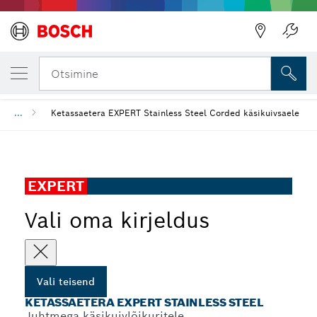
SINU VALITUD TEISEND
Ketassaetera EXPERT Stainless Steel
Otsimine
...
Ketassaetera EXPERT Stainless Steel Corded käsikuivsaele
EXPERT
Vali oma kirjeldus
Vali teisend
KETASSAETERA EXPERT STAINLESS STEEL
Juhtmega käsikuivlõikuritele