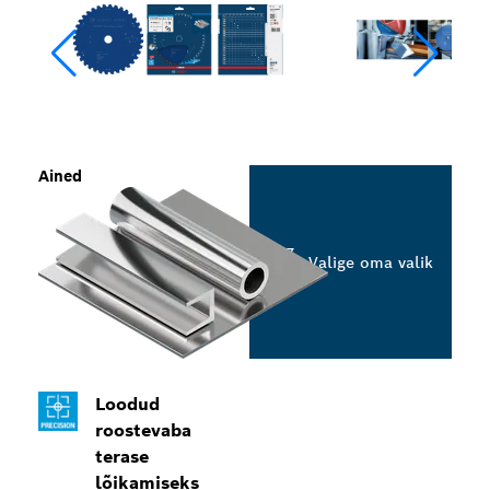
Ained
Valige oma valik
Loodud
roostevaba
terase
lõikamiseks