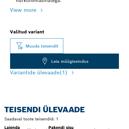
nurklihvmasinatega.
View more
Valitud variant
Muuda teisendit
Leia müügiesindus
Variantide ülevaade
(1)
TEISENDI ÜLEVAADE
Saadaval toote teisendid:
1
Laienda
Pakendi sisu