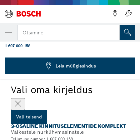
SINU VALITUD TEISEND
3-osaline kinnituselementide komplekt
Otsimine
väikestele nurklihvmasinatele
1 607 000 158
...
Kinnituskomplekt väikestele nurklihvmasinatele
Leia müügiesindus
Vali oma kirjeldus
Vali teisend
3-OSALINE KINNITUSELEMENTIDE KOMPLEKT
Väikestele nurklihvmasinatele
Tellimuse number 1 607 000 158