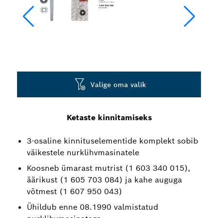
Valige oma valik
Ketaste kinnitamiseks
3-osaline kinnituselementide komplekt sobib
väikestele nurklihvmasinatele
Koosneb ümarast mutrist (1 603 340 015),
äärikust (1 605 703 084) ja kahe auguga
võtmest (1 607 950 043)
Ühildub enne 08.1990 valmistatud