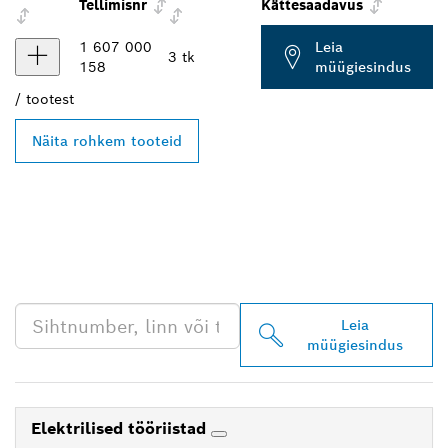
Tellimisnr
Kättesaadavus
1 607 000
Leia
3 tk
158
müügiesindus
/
tootest
Näita rohkem tooteid
LEIA BOSCH
PROFESSIONALI LÄHIM
EDASIMÜÜJA
Leia
müügiesindus
Elektrilised tööriistad