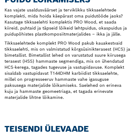
Kas vajate usaldusväärset ja terviklikku tikksaelehtede
komplekti, mida hoida käepärast oma puidutööde jaoks?
Kasutage tikksaelehti komplektis PRO Wood, et saada
kiireid, puhtaid ja täpseid lõikeid lehtpuidus, okaspuidus ja
puidupõhistes plastkomposiitmaterjalides – ikka ja jälle.
Tikksaelehtede komplekt PRO Wood pakub kauakestvaid
tikksaelehti, mis on valmistatud kõrgsüsinikterasest (HCS) ja
bimetallist. Bimetallist lehed on varustatud suure kiirusega
terasest (HSS) hammaste segmendiga, mis on ühendatud
HCS-kerega, tagades tugevuse ja vastupidavuse. Komplekt
sisaldab vastupidavat T144DHM karbiidist tikksaelehte,
millel on progresseeruv hammaste vahe igasuguse
paksusega materjalide lõikamiseks. Saelehed on erineva
kuju ja hammaste geomeetriaga, et tagada erinevate
materjalide lihtne lõikamine.
TEISENDI ÜLEVAADE