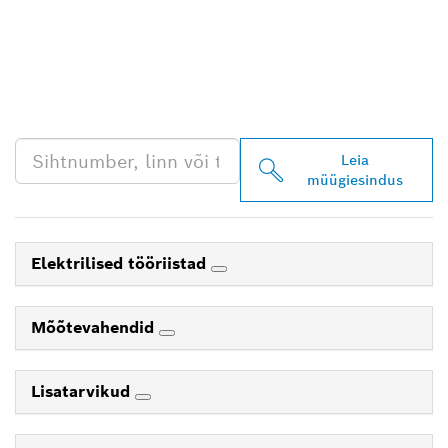
LEIA BOSCH
PROFESSIONALI LÄHIM
EDASIMÜÜJA
Leia
müügiesindus
Elektrilised tööriistad
Mõõtevahendid
Lisatarvikud