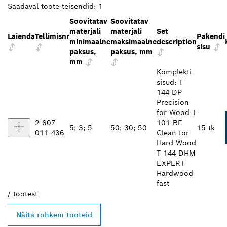
Saadaval toote teisendid:
1
Soovitatav
Soovitatav
materjali
materjali
Set
Laienda
Tellimisnr
Pakendi
minimaalne
maksimaalne
description
sisu
paksus,
paksus, mm
mm
Komplekti
sisud: T
144 DP
Precision
for Wood T
2 607
101 BF
5; 3; 5
50; 30; 50
15 tk
011 436
Clean for
Hard Wood
T 144 DHM
EXPERT
Hardwood
fast
/
tootest
Näita rohkem tooteid