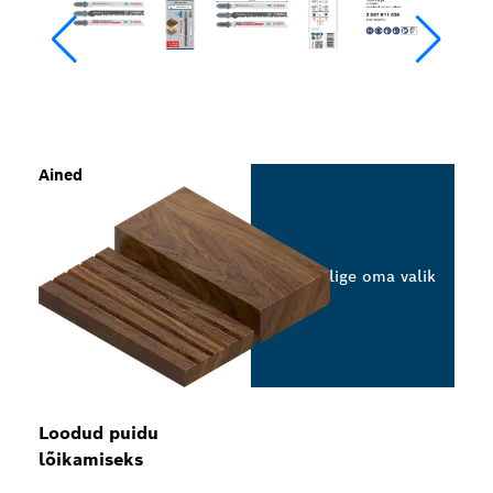
Ained
Valige oma valik
Loodud puidu
lõikamiseks