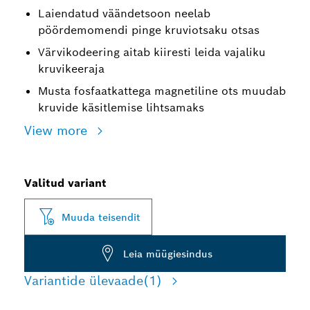
Laiendatud väändetsoon neelab
pöördemomendi pinge kruviotsaku otsas
Värvikodeering aitab kiiresti leida vajaliku
kruvikeeraja
Musta fosfaatkattega magnetiline ots muudab
kruvide käsitlemise lihtsamaks
View more
Valitud variant
Muuda teisendit
Leia müügiesindus
Variantide ülevaade
(1)