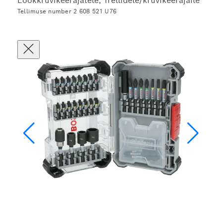
Löökkruvikeerajatele, Trellidele/kruvikeerajaile
Tellimuse number 2 608 521 U76