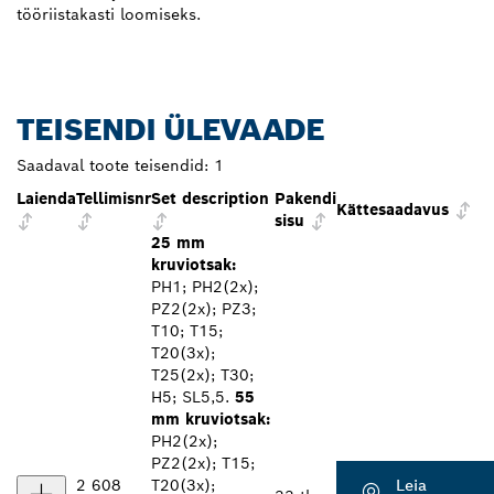
tööriistakasti loomiseks.
TEISENDI ÜLEVAADE
Saadaval toote teisendid:
1
Laienda
Tellimisnr
Set description
Pakendi
Kättesaadavus
sisu
25 mm
kruviotsak:
PH1; PH2(2x);
PZ2(2x); PZ3;
T10; T15;
T20(3x);
T25(2x); T30;
H5; SL5,5.
55
mm kruviotsak:
PH2(2x);
PZ2(2x); T15;
2 608
T20(3x);
Leia