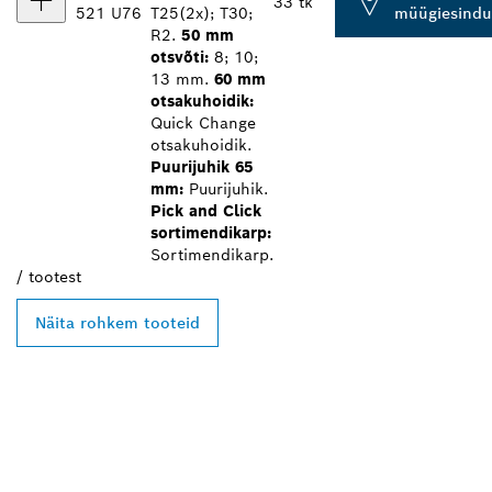
33 tk
521 U76
T25(2x); T30;
müügiesindu
R2.
50 mm
otsvõti:
8; 10;
13 mm.
60 mm
otsakuhoidik:
Quick Change
otsakuhoidik.
Puurijuhik 65
mm:
Puurijuhik.
Pick and Click
sortimendikarp:
Sortimendikarp.
/
tootest
Näita rohkem tooteid
LEIA BOSCH
PROFESSIONALI LÄHIM
EDASIMÜÜJA