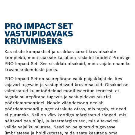
PRO IMPACT SET
VASTUPIDAVAKS
KRUVIMISEKS
Kas otsite kompaktset ja usaldusväärset kruviotsakute
komplekti, mida saaksite kasutada rasketel töödel? Proovige
PRO Impact Set. See sisaldab otsakuid, mida vajate enamiku
kruvimisrakenduste jaoks.
PRO Impact Set on suurepärane valik paigaldajatele, kes
vajavad tugevaid ja vastupidavaid kruviotsakuid. Otsakud on
valmistatud kuumtöödeldud modifitseeritud terasest, et
tagada suurepärane tugevus ja vastupidavus suurtel
pöördemomentidel. Nende väändetsoon neelab
pöördemomendi pinget otsakute otsas, mis tagab, et need
ei puruneks. Neil on värvikoodiga märgistatud rõngad, mis
näitavad pea tüüpi, ja lasermärgistused, mis aitavad teil
valida vajaliku suuruse. Need on paigutatud tugevasse
ümbristesse ja hoidikutesse, mida saate kasutada oma