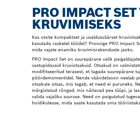
PRO IMPACT SET
KRUVIMISEKS
Kas otsite kompaktset ja usaldusväärset kruviotsa
kasutada rasketel töödel? Proovige PRO Impact Se
mida vajate enamiku kruvimisrakenduste jaoks.
PRO Impact Set on suurepärane valik paigaldajatel
vastupidavaid kruviotsakuid. Otsakud on valmist
modifitseeritud terasest, et tagada suurepärane tu
pöördemomentidel. Nende väändetsoon neelab 
otsakute otsas, mis tagab, et need ei puruneks. N
märgistatud rõngad, mis näitavad pea tüüpi, ja las
valida vajaliku suuruse. Need on paigutatud tugev
hoidikutesse, mida saate kasutada oma tööriistaka