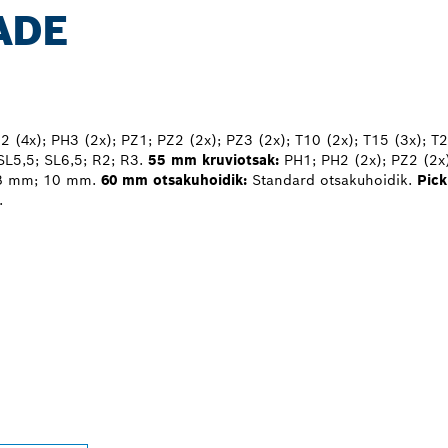
ADE
 (4x); PH3 (2x); PZ1; PZ2 (2x); PZ3 (2x); T10 (2x); T15 (3x); T2
 SL5,5; SL6,5; R2; R3.
55 mm kruviotsak:
PH1; PH2 (2x); PZ2 (2x)
 mm; 10 mm.
60 mm otsakuhoidik:
Standard otsakuhoidik.
Pick
.
ROFESSIONALI LÄ