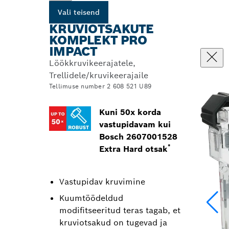
Vali teisend
KRUVIOTSAKUTE
KOMPLEKT PRO
IMPACT
Löökkruvikeerajatele,
Trellidele/kruvikeerajaile
Tellimuse number 2 608 521 U89
Kuni 50x korda
vastupidavam kui
Bosch 2607001528
*
Extra Hard otsak
Vastupidav kruvimine
Kuumtöödeldud
modifitseeritud teras tagab, et
kruviotsakud on tugevad ja