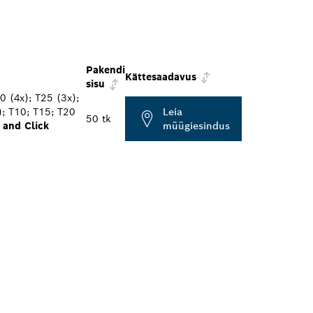
Pakendi
Kättesaadavus
sisu
0 (4x); T25 (3x);
; T10; T15; T20
Leia
50 tk
 and Click
müügiesindus
HIM