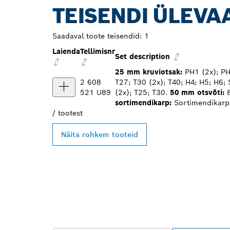
TEISENDI ÜLEVA
Saadaval toote teisendid:
1
Laienda
Tellimisnr
Set description
25 mm kruviotsak:
PH1 (2x); PH2
2 608
T27; T30 (2x); T40; H4; H5; H6;
521 U89
(2x); T25; T30.
50 mm otsvõti:
8
sortimendikarp:
Sortimendikarp
/
tootest
Näita rohkem tooteid
LEIA BOSCH P
EDASIMÜÜJA