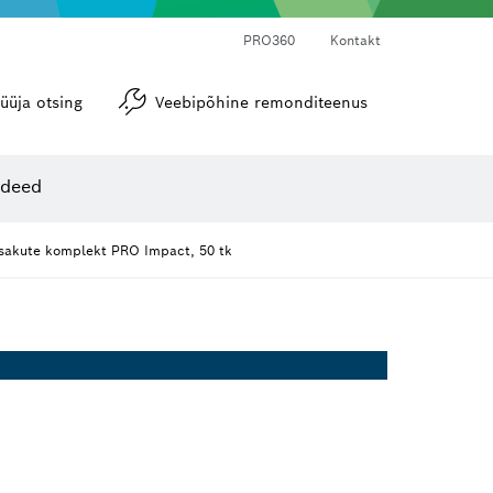
PRO360
Kontakt
üüja otsing
Veebipõhine remonditeenus
Nurgamõõdikud ja loodid
ideed
tsakute komplekt PRO Impact, 50 tk