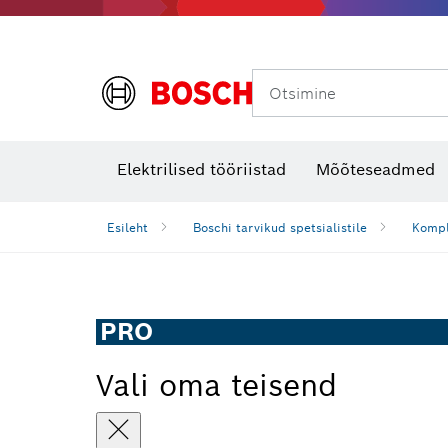
Otsimine
Soojuskaamerad ja -detektorid
Elektrilised tööriistad
Mõõteseadmed
Esileht
Boschi tarvikud spetsialistile
Kompl
PRO
Vali oma teisend