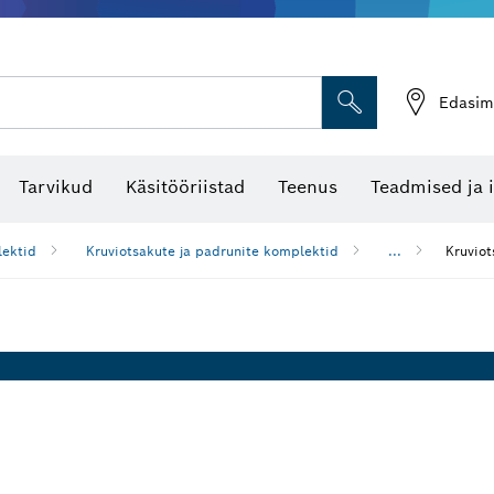
Edasim
Tarvikud
Käsitööriistad
Teenus
Teadmised ja 
ektid
Kruviotsakute ja padrunite komplektid
...
Kruvio