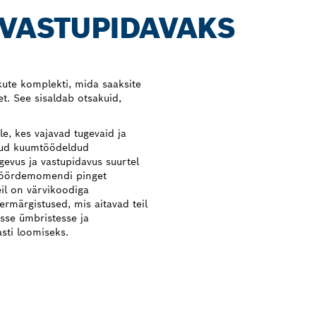
 VASTUPIDAVAKS
kute komplekti, mida saaksite
t. See sisaldab otsakuid,
e, kes vajavad tugevaid ja
atud kuumtöödeldud
gevus ja vastupidavus suurtel
pöördemomendi pinget
eil on värvikoodiga
ermärgistused, mis aitavad teil
asse ümbristesse ja
sti loomiseks.