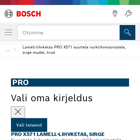
SINU VALITUD TEISEND
PRO X571 lamell-lihvketas, sirge
Otsimine
Lamell-lihvketas PRO X571 suurtele nurklihvmasinatele,
...
sirge mudel, kiud
PRO
Vali oma kirjeldus
Vali teisend
PRO X571 LAMELL-LIHVKETAS, SIRGE