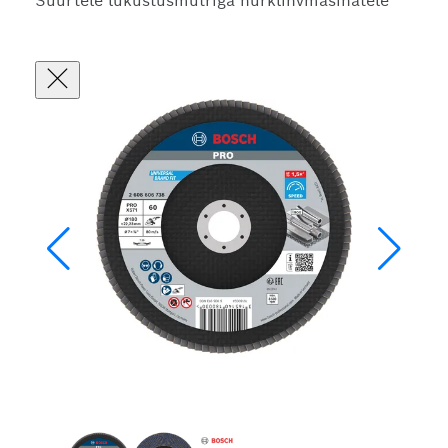
Suurtele lukustusmutriga nurklihvmasinatele