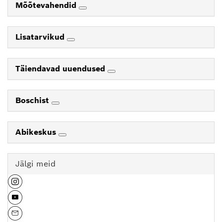
Mõõtevahendid
Lisatarvikud
Täiendavad uuendused
Boschist
Abikeskus
Jälgi meid