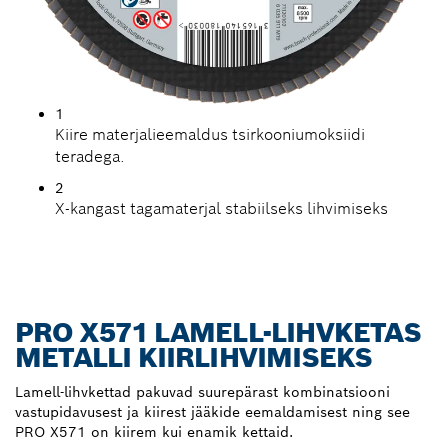
1
Kiire materjalieemaldus tsirkooniumoksiidi
teradega.
2
X-kangast tagamaterjal stabiilseks lihvimiseks
PRO X571 LAMELL-LIHVKETAS
METALLI KIIRLIHVIMISEKS
Lamell-lihvkettad pakuvad suurepärast kombinatsiooni
vastupidavusest ja kiirest jääkide eemaldamisest ning see
PRO X571 on kiirem kui enamik kettaid.