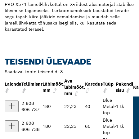
PRO X571 lamell-lihvkettal on X-riidest alusmaterjal stabiilse
lihvimise tagamiseks. Tsirkooniumoksiidi täiustatud terade
segu tagab kiire jääkide eemaldamise ja muudab selle
lamell-lihvketta tõhusaks isegi siis, kui kasutate seda
karastatud terasel.
TEISENDI ÜLEVAADE
Saadaval toote teisendid:
3
Ava
Laienda
Tellimisnr
Läbimõõt,
Karedus
Tüüp
Pakendi
läbimõõt,
Kä
mm
sisu
mm
Blue
2 608
180
22,23
40
Metal-
1 tk
606 737
top
Blue
2 608
180
22,23
60
Metal-
1 tk
606 738
top