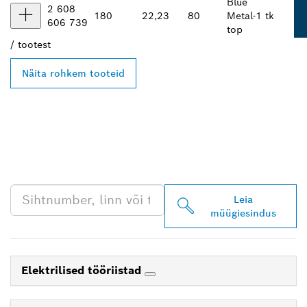
Blue
2 608
180
22,23
80
Metal-
1 tk
606 739
top
/
tootest
Näita rohkem tooteid
LEIA BOSCH
PROFESSIONALI LÄHIM
EDASIMÜÜJA
Leia
müügiesindus
Elektrilised tööriistad