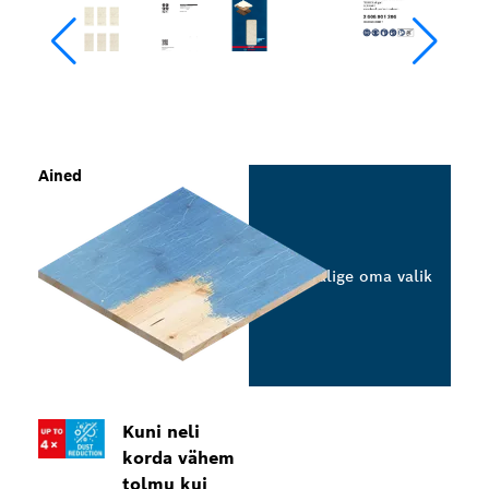
Ained
Valige oma valik
Kuni neli
korda vähem
tolmu kui