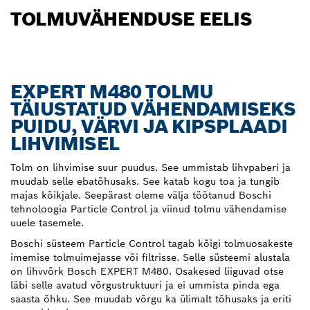
TOLMUVÄHENDUSE EELIS
EXPERT M480 TOLMU
TÄIUSTATUD VÄHENDAMISEKS
PUIDU, VÄRVI JA KIPSPLAADI
LIHVIMISEL
Tolm on lihvimise suur puudus. See ummistab lihvpaberi ja
muudab selle ebatõhusaks. See katab kogu toa ja tungib
majas kõikjale. Seepärast oleme välja töötanud Boschi
tehnoloogia Particle Control ja viinud tolmu vähendamise
uuele tasemele.
Boschi süsteem Particle Control tagab kõigi tolmuosakeste
imemise tolmuimejasse või filtrisse. Selle süsteemi alustala
on lihvvõrk Bosch EXPERT M480. Osakesed liiguvad otse
läbi selle avatud võrgustruktuuri ja ei ummista pinda ega
saasta õhku. See muudab võrgu ka ülimalt tõhusaks ja eriti