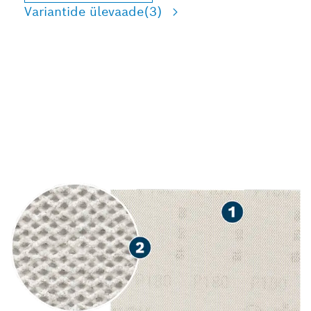
Variantide ülevaade
(3)
TOLMU TÄIUSTATUD
VÄHENDAMINE PUIDU,
VÄRVI JA KIPSPLAADI
LIHVIMISEL