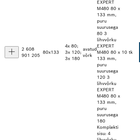
EXPERT
M480 80 x
133 mm,
puru
suurusega
80 3
lihvvõrku
4x 80;
EXPERT
2 608
avatud
80x133
3x 120;
M480 80 x
10 tk
901 205
võrk
3x 180
133 mm,
puru
suurusega
120 3
lihvvõrku
EXPERT
M480 80 x
133 mm,
puru
suurusega
180
Komplekti
sisu: 4
lihvvõrku