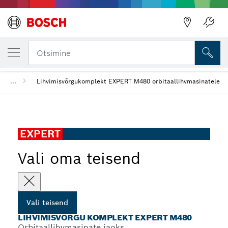
SINU VALITUD TEISEND
Lihvimisvõrgu komplekt EXPERT M480
Otsimine
...
Lihvimisvõrgukomplekt EXPERT M480 orbitaallihvmasinatele
EXPERT
Vali oma teisend
Vali teisend
LIHVIMISVÕRGU KOMPLEKT EXPERT M480
Orbitaallihvmasinate jaoks