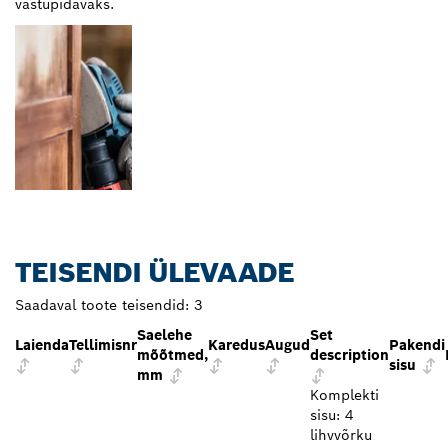
vastupidavaks.
TEISENDI ÜLEVAADE
Saadaval toote teisendid:
3
Saelehe
Set
Laienda
Tellimisnr
Karedus
Augud
Pakendi
mõõtmed,
description
sisu
mm
Komplekti
sisu: 4
lihvvõrku