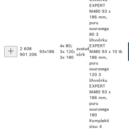
EXPERT
M480 93 x
186 mm,
puru
suurusega
80 3
lihvvõrku
4x 80;
EXPERT
2 608
avatud
93x186
3x 120;
M480 93 x
10 tk
901 206
võrk
3x 180
186 mm,
puru
suurusega
120 3
lihvvõrku
EXPERT
M480 93 x
186 mm,
puru
suurusega
180
Komplekti
sisu: 4