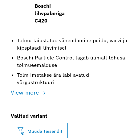
Boschi
lihvpaberiga
C420
Tolmu täiustatud vähendamine puidu, värvi ja
kipsplaadi lihvimisel
Boschi Particle Control tagab ülimalt tõhusa
tolmueemalduse
Tolm imetakse ära läbi avatud
võrgustruktuuri
View more
Valitud variant
Muuda teisendit