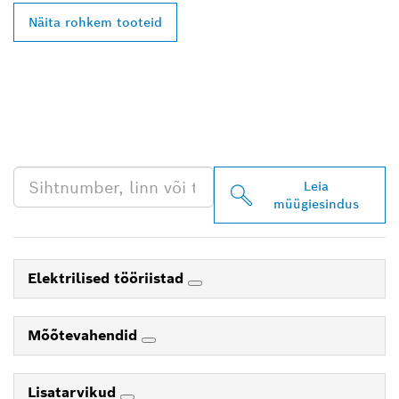
Näita rohkem tooteid
LEIA BOSCH
PROFESSIONALI LÄHIM
EDASIMÜÜJA
Leia
müügiesindus
Elektrilised tööriistad
Mõõtevahendid
Lisatarvikud