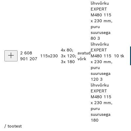
lihvvõrku
EXPERT
M480 115
x 230 mm,
puru
suurusega
80 3
lihvvõrku
4x 80;
EXPERT
2 608
avatud
115x230
3x 120;
M480 115
10 tk
901 207
võrk
3x 180
x 230 mm,
puru
suurusega
120 3
lihvvõrku
EXPERT
M480 115
x 230 mm,
puru
suurusega
180
/
tootest