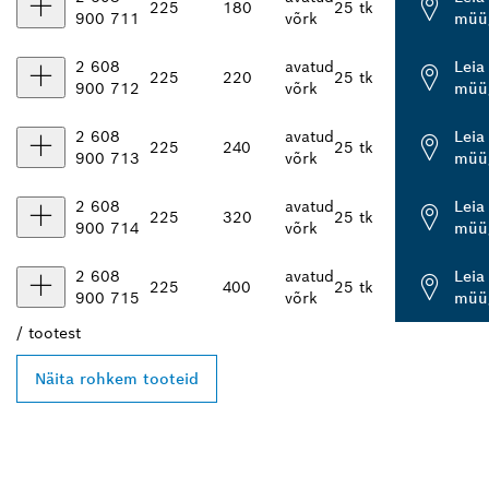
225
180
25 tk
900 711
võrk
müüg
2 608
avatud
Leia
225
220
25 tk
900 712
võrk
müüg
2 608
avatud
Leia
225
240
25 tk
900 713
võrk
müüg
2 608
avatud
Leia
225
320
25 tk
900 714
võrk
müüg
2 608
avatud
Leia
225
400
25 tk
900 715
võrk
müüg
/
tootest
Näita rohkem tooteid