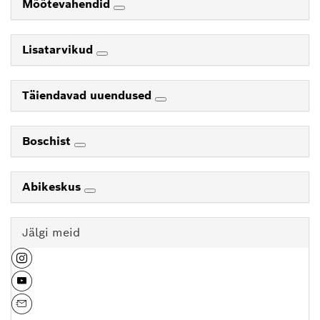
Mõõtevahendid
Lisatarvikud
Täiendavad uuendused
Boschist
Abikeskus
Jälgi meid