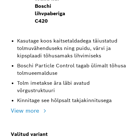
Boschi
lihvpaberiga
C420
Kasutage koos kaitsetaldadega täiustatud
tolmuvähenduseks ning puidu, värvi ja
kipsplaadi tõhusamaks lihvimiseks
Boschi Particle Control tagab ülimalt tõhusa
tolmueemalduse
Tolm imetakse ära läbi avatud
võrgustruktuuri
Kinnitage see hõlpsalt takjakinnitusega
View more
Valitud variant