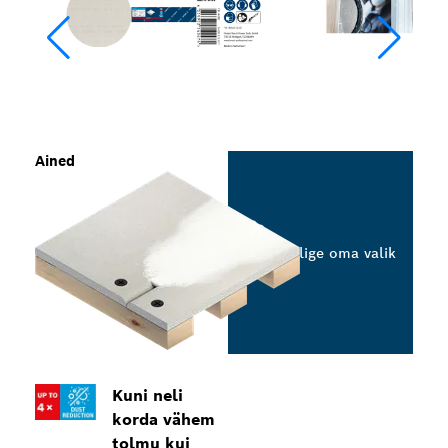
Ained
Valige oma valik
Kuni neli
korda vähem
tolmu kui