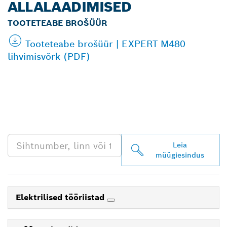
ALLALAADIMISED
TOOTETEABE BROŠÜÜR
Tooteteabe brošüür | EXPERT M480
lihvimisvõrk (PDF)
LEIA BOSCH
PROFESSIONALI LÄHIM
EDASIMÜÜJA
Leia
müügiesindus
Elektrilised tööriistad