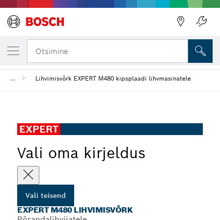
SINU VALITUD TEISEND
EXPERT M480 lihvimisvõrk
Otsimine
...
Lihvimisvõrk EXPERT M480 kipsplaadi lihvmasinatele
EXPERT
Vali oma kirjeldus
Vali teisend
EXPERT M480 LIHVIMISVÕRK
Põrandalihvijatele