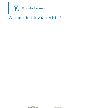
Muuda teisendit
Variantide ülevaade
(9)
KASUTAGE KOOS
KAITSETALDADEGA
TÄIUSTATUD
TOLMUVÄHENDUSEKS
NING PUIDU, VÄRVI JA
KIPSPLAADI
TÕHUSAMAKS
LIHVIMISEKS