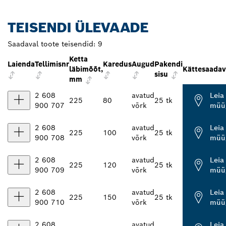
TEISENDI ÜLEVAADE
Saadaval toote teisendid:
9
Ketta
Laienda
Tellimisnr
Karedus
Augud
Pakendi
läbimõõt,
Kättesaada
sisu
mm
2 608
avatud
Leia
225
80
25 tk
900 707
võrk
müüg
2 608
avatud
Leia
225
100
25 tk
900 708
võrk
müüg
2 608
avatud
Leia
225
120
25 tk
900 709
võrk
müüg
2 608
avatud
Leia
225
150
25 tk
900 710
võrk
müüg
2 608
avatud
Leia