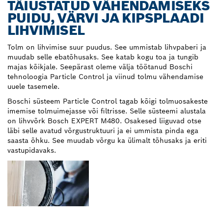
TÄIUSTATUD VÄHENDAMISEKS
PUIDU, VÄRVI JA KIPSPLAADI
LIHVIMISEL
Tolm on lihvimise suur puudus. See ummistab lihvpaberi ja
muudab selle ebatõhusaks. See katab kogu toa ja tungib
majas kõikjale. Seepärast oleme välja töötanud Boschi
tehnoloogia Particle Control ja viinud tolmu vähendamise
uuele tasemele.
Boschi süsteem Particle Control tagab kõigi tolmuosakeste
imemise tolmuimejasse või filtrisse. Selle süsteemi alustala
on lihvvõrk Bosch EXPERT M480. Osakesed liiguvad otse
läbi selle avatud võrgustruktuuri ja ei ummista pinda ega
saasta õhku. See muudab võrgu ka ülimalt tõhusaks ja eriti
vastupidavaks.