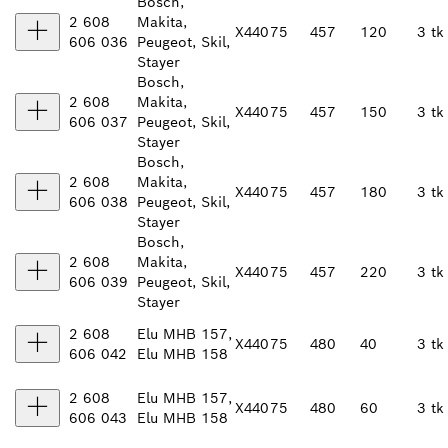
Bosch,
2 608
Makita,
X440
75
457
120
3 tk
606 036
Peugeot, Skil,
Stayer
Bosch,
2 608
Makita,
X440
75
457
150
3 tk
606 037
Peugeot, Skil,
Stayer
Bosch,
2 608
Makita,
X440
75
457
180
3 tk
606 038
Peugeot, Skil,
Stayer
Bosch,
2 608
Makita,
X440
75
457
220
3 tk
606 039
Peugeot, Skil,
Stayer
2 608
Elu MHB 157,
X440
75
480
40
3 tk
606 042
Elu MHB 158
2 608
Elu MHB 157,
X440
75
480
60
3 tk
606 043
Elu MHB 158