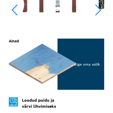
Ained
Valige oma valik
Loodud puidu ja
värvi lihvimiseks