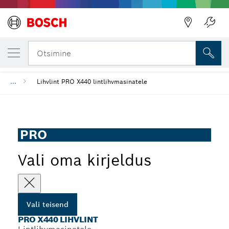
SINU VALITUD TEISEND
PRO X440 lihvlint
Otsimine
...
Lihvlint PRO X440 lintlihvmasinatele
PRO
Vali oma kirjeldus
Vali teisend
PRO X440 LIHVLINT