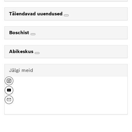
Täiendavad uuendused
Boschist
Abikeskus
Jälgi meid