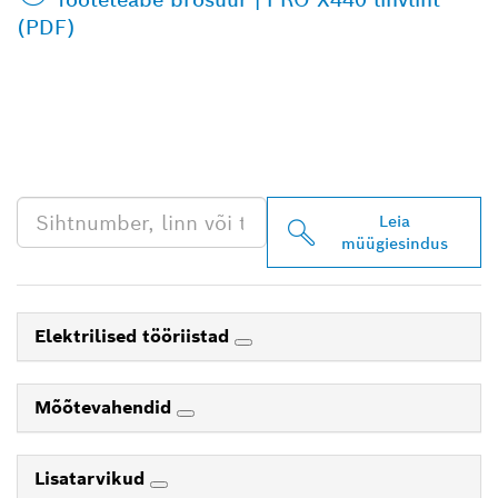
(PDF)
LEIA BOSCH
PROFESSIONALI LÄHIM
EDASIMÜÜJA
Leia
müügiesindus
Elektrilised tööriistad
Mõõtevahendid
Lisatarvikud