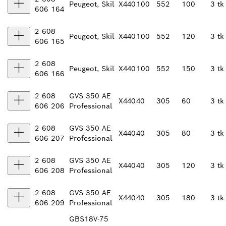
Peugeot, Skil
X440
100
552
100
3 tk
606 164
2 608
Peugeot, Skil
X440
100
552
120
3 tk
606 165
2 608
Peugeot, Skil
X440
100
552
150
3 tk
606 166
2 608
GVS 350 AE
X440
40
305
60
3 tk
606 206
Professional
2 608
GVS 350 AE
X440
40
305
80
3 tk
606 207
Professional
2 608
GVS 350 AE
X440
40
305
120
3 tk
606 208
Professional
2 608
GVS 350 AE
X440
40
305
180
3 tk
606 209
Professional
GBS18V-75