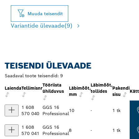
Muuda teisendit
Variantide ülevaade
(9)
TEISENDI ÜLEVAADE
Saadaval toote teisendid:
9
Tööriista
Läbimõõt,
Laienda
Tellimisnr
Läbimõõt,
Pakendi
ühilduvus
tollides
Kät
mm
sisu
1 608
GGS 16
10
-
1 tk
570 040
Professional
1 608
GGS 16
8
-
1 tk
570 041
Professional