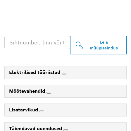
LEIA BOSCH
PROFESSIONALI LÄHIM
EDASIMÜÜJA
Leia
müügiesindus
Elektrilised tööriistad
Mõõtevahendid
Lisatarvikud
Täiendavad uuendused