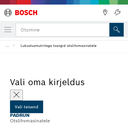
SINU VALITUD TEISEND
Padrun
Otsimine
...
Lukustusmutritega tsangid otslihvmasinatele
Vali oma kirjeldus
Vali teisend
PADRUN
Otslihvmasinatele