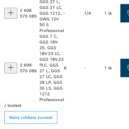
GGS 27 L,
GGS 27 LC,
2 608
GGS 1212,
-
1/4
1 tk
570 085
GWG 12V-
50 S
Professional
GGS 7 C,
GGS 18V-
20, GGS
18V-23 LC,
GGS 18V-23
2 608
PLC, GGS
8
-
1 tk
570 086
27 L, GGS
27 LC, GGS
28 LP, GGS
30 LS, GGS
1212
Professional
/
tootest
Näita rohkem tooteid