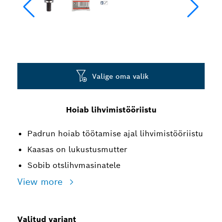
Valige oma valik
Hoiab lihvimistööriistu
Padrun hoiab töötamise ajal lihvimistööriistu
Kaasas on lukustusmutter
Sobib otslihvmasinatele
View more
Valitud variant