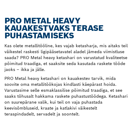
PRO METAL HEAVY
KAUAKESTVAKS TERASE
PUHASTAMISEKS
Kas olete metallitööline, kes vajab ketasharja, mis aitaks teil
väikestel raskesti ligipääsetavatel aladel jämeda viimistluse
saada? PRO Metal heavy ketashari on varustatud kvaliteetse
põimitud traadiga, et saaksite seda kasutada raskete tööde
jaoks – ikka ja jälle.
PRO Metal heavy ketashari on kauakestev tarvik, mida
soovite oma metallitöökojas kindlasti käepärast hoida.
Varustasime selle esmaklassilise põimitud traadiga, et see
saaks tõhusalt hakkama raskete puhastustöödega. Ketashari
on suurepärane valik, kui teil on vaja puhastada
keevisõmbluseid, kraate ja katlakivi väikestelt
teraspindadelt, servadelt ja soontelt.