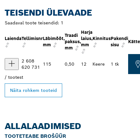
TEISENDI ÜLEVAADE
Saadaval toote teisendid:
1
Harja
Traadi
Laienda
Tellimisnr
Läbimõõt,
laius,
Kinnitus
Pakendi
paksus,
Kätt
mm
mm
sisu
mm
2 608
115
0,50
12
Keere
1 tk
620 731
/
tootest
Näita rohkem tooteid
ALLALAADIMISED
TOOTETEABE BROŠÜÜR