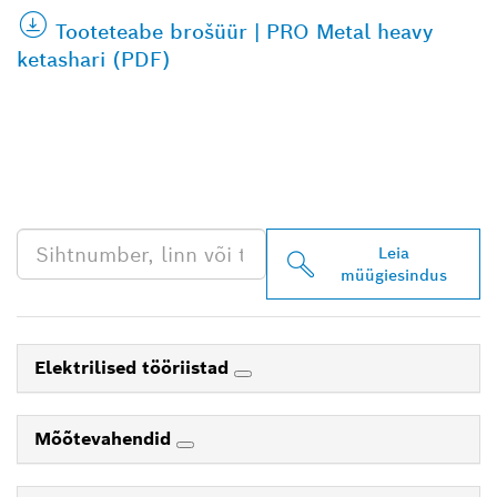
Tooteteabe brošüür | PRO Metal heavy
ketashari (PDF)
LEIA BOSCH
PROFESSIONALI LÄHIM
EDASIMÜÜJA
Leia
müügiesindus
Elektrilised tööriistad
Mõõtevahendid