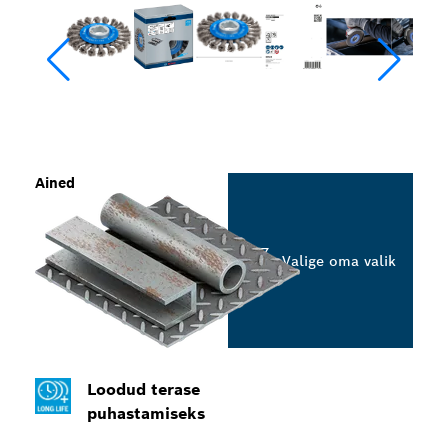
Ained
Valige oma valik
Loodud terase
puhastamiseks