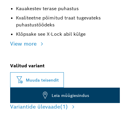
Kauakestev terase puhastus
Kvaliteetne põimitud traat tugevateks
puhastustöödeks
Klõpsake see X-Lock abil külge
View more
Valitud variant
Muuda teisendit
Leia müügiesindus
Variantide ülevaade
(1)