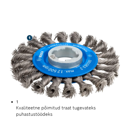
KAUAKESTEV TERASE
PUHASTUS
1
Kvaliteetne põimitud traat tugevateks
puhastustöödeks