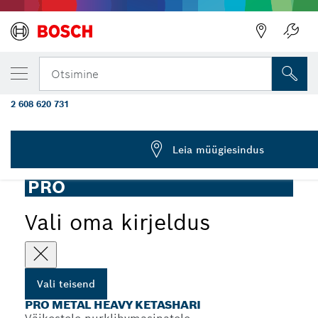
SINU VALITUD TEISEND
Ketashari PRO Metal heavy X-Lock, 115 × 0
Otsimine
keermega
2 608 620 731
Põimitud traadist ketashari PRO Metal heavy Wire
...
väikestele nurklihvmasinatele, X-Lock
Leia müügiesindus
PRO
Vali oma kirjeldus
Vali teisend
PRO METAL HEAVY KETASHARI