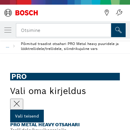
SINU VALITUD TEISEND
PRO Metal heavy otsahari
Otsimine
Põimitud traadist otsahari PRO Metal heavy puuridele ja
...
lööktrellidele/trellidele, silindrikujuline vars
PRO
Vali oma kirjeldus
Vali teisend
PRO METAL HEAVY OTSAHARI