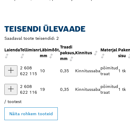
TEISENDI ÜLEVAADE
Saadaval toote teisendid:
2
Traadi
Laienda
Tellimisnr
Läbimõõt,
Materjal
Paken
paksus,
Kinnitus
mm
sisu
mm
2 608
põimitud
10
0,35
Kinnitussaba
1 tk
622 115
traat
2 608
põimitud
19
0,35
Kinnitussaba
1 tk
622 116
traat
/
tootest
Näita rohkem tooteid