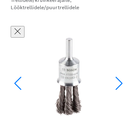
Trellidele/kruvikeerajaile,
Lööktrellidele/puurtrellidele