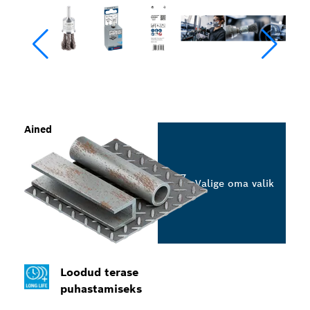
Ained
Valige oma valik
Loodud terase
puhastamiseks