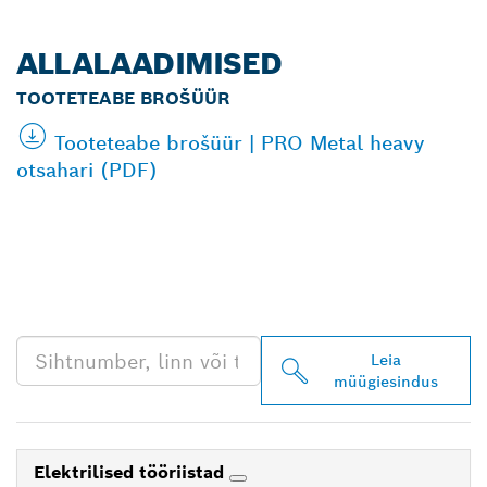
ALLALAADIMISED
TOOTETEABE BROŠÜÜR
Tooteteabe brošüür | PRO Metal heavy
otsahari (PDF)
LEIA BOSCH
PROFESSIONALI LÄHIM
EDASIMÜÜJA
Leia
müügiesindus
Elektrilised tööriistad