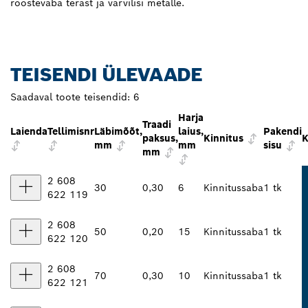
roostevaba terast ja värvilisi metalle.
TEISENDI ÜLEVAADE
Saadaval toote teisendid:
6
Harja
Traadi
Laienda
Tellimisnr
Läbimõõt,
laius,
Pakendi
paksus,
Kinnitus
K
mm
mm
sisu
mm
2 608
30
0,30
6
Kinnitussaba
1 tk
622 119
2 608
50
0,20
15
Kinnitussaba
1 tk
622 120
2 608
70
0,30
10
Kinnitussaba
1 tk
622 121