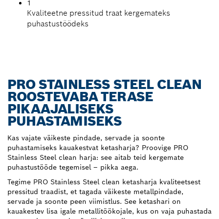
1
Kvaliteetne pressitud traat kergemateks
puhastustöödeks
PRO STAINLESS STEEL CLEAN
ROOSTEVABA TERASE
PIKAAJALISEKS
PUHASTAMISEKS
Kas vajate väikeste pindade, servade ja soonte
puhastamiseks kauakestvat ketasharja? Proovige PRO
Stainless Steel clean harja: see aitab teid kergemate
puhastustööde tegemisel – pikka aega.
Tegime PRO Stainless Steel clean ketasharja kvaliteetsest
pressitud traadist, et tagada väikeste metallpindade,
servade ja soonte peen viimistlus. See ketashari on
kauakestev lisa igale metallitöökojale, kus on vaja puhastada