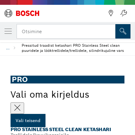
SINU VALITUD TEISEND
PRO Stainless Steel clean ketashari
Otsimine
Pressitud traadist ketashari PRO Stainless Steel clean
...
puuridele ja lööktrellidele/trellidele, silindrikujuline vars
PRO
Vali oma kirjeldus
Vali teisend
PRO STAINLESS STEEL CLEAN KETASHARI