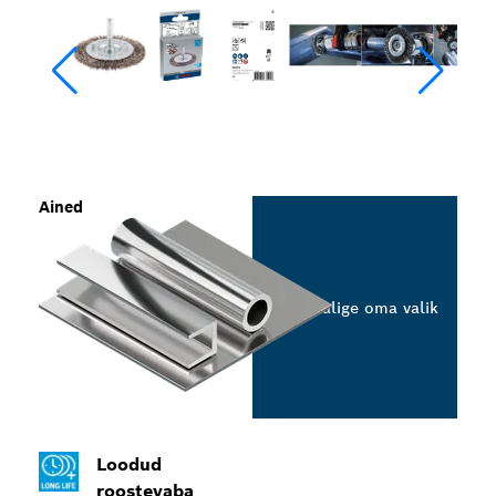
Ained
Valige oma valik
Loodud
roostevaba