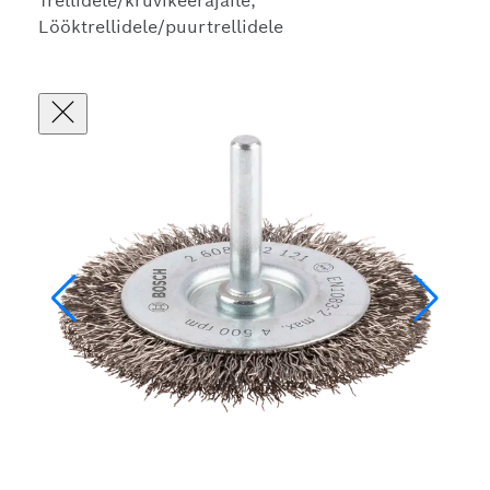
Trellidele/kruvikeerajaile,
Lööktrellidele/puurtrellidele