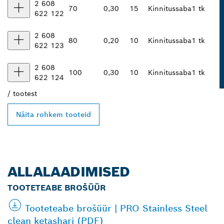
2 608
70
0,30
15
Kinnitussaba
1 tk
622 122
2 608
80
0,20
10
Kinnitussaba
1 tk
622 123
2 608
100
0,30
10
Kinnitussaba
1 tk
622 124
/
tootest
Näita rohkem tooteid
ALLALAADIMISED
TOOTETEABE BROŠÜÜR
Tooteteabe brošüür | PRO Stainless Steel
clean ketashari (PDF)