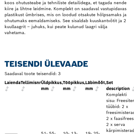
koos ohutusteabe ja tehniliste detailidega, et tagada nende
kiire ja lihtne leidmine. Komplekt on saadaval vastupidavas
plastikust ümbrises, mis on loodud otsakute hõlpsamaks ja
ohutumaks eemaldamiseks. See sisaldab kuuskantvõtit ja 2
kuullaagrit – juhuks, kui peate kulunud laagri välja
vahetama.
TEISENDI ÜLEVAADE
Saadaval toote teisendid:
3
Laienda
Tellimisnr
Üldpikkus,
Tööpikkus,
Läbimõõt,
Set
mm
mm
mm
description
Komplekti
sisu: Freesite
tüübid: 2 x
freesimistera
2 x faasifrees
2 x serva
kärpimistera
51; 55;
10; 13;
19; 25;