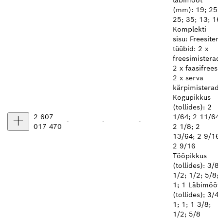
läbimõõt
(mm): 19; 25
25; 35; 13; 1
Komplekti
sisu: Freesite
tüübid: 2 x
freesimistera
2 x faasifrees
2 x serva
kärpimistera
Kogupikkus
(tollides): 2
2 607
1/64; 2 11/64
-
-
-
017 470
2 1/8; 2
13/64; 2 9/1
2 9/16
Tööpikkus
(tollides): 3/8
1/2; 1/2; 5/8
1; 1 Läbimõõ
(tollides); 3/4
1; 1; 1 3/8;
1/2; 5/8