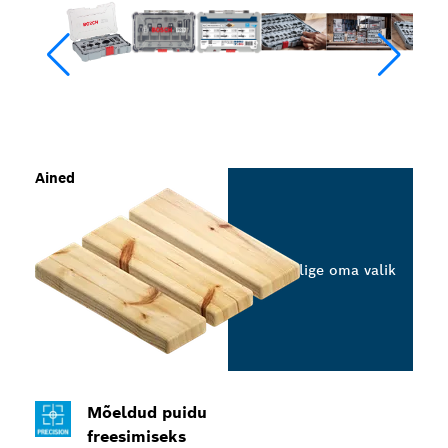
Ained
Valige oma valik
Mõeldud puidu
freesimiseks