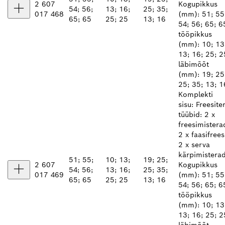
2 607
Kogupikkus
54; 56;
13; 16;
25; 35;
017 468
(mm): 51; 55
65; 65
25; 25
13; 16
54; 56; 65; 6
tööpikkus
(mm): 10; 13
13; 16; 25; 2
läbimõõt
(mm): 19; 25
25; 35; 13; 1
Komplekti
sisu: Freesite
tüübid: 2 x
freesimistera
2 x faasifrees
2 x serva
kärpimistera
51; 55;
10; 13;
19; 25;
2 607
Kogupikkus
54; 56;
13; 16;
25; 35;
017 469
(mm): 51; 55
65; 65
25; 25
13; 16
54; 56; 65; 6
tööpikkus
(mm): 10; 13
13; 16; 25; 2