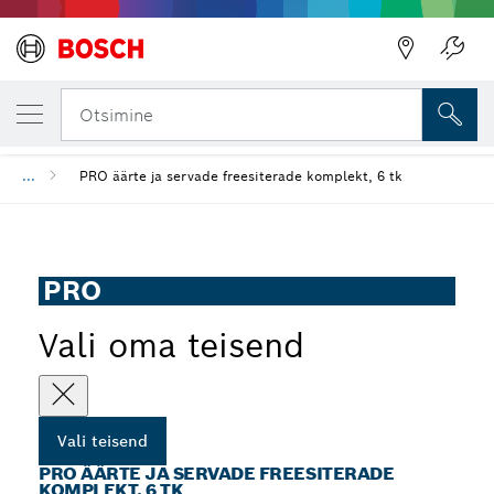
SINU VALITUD TEISEND
PRO äärte ja servade freesiterade komplekt
Tagasi
Otsimine
...
PRO äärte ja servade freesiterade komplekt, 6 tk
PRO
Vali oma teisend
Vali teisend
PRO ÄÄRTE JA SERVADE FREESITERADE
KOMPLEKT, 6 TK