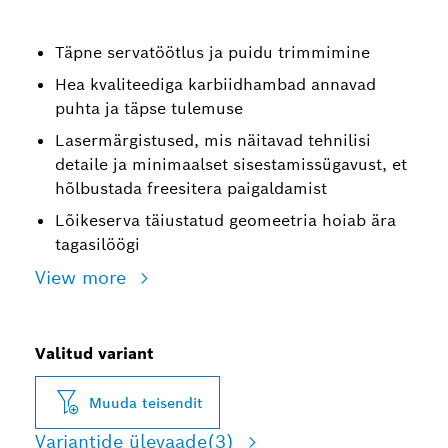
Täpne servatöötlus ja puidu trimmimine
Hea kvaliteediga karbiidhambad annavad
puhta ja täpse tulemuse
Lasermärgistused, mis näitavad tehnilisi
detaile ja minimaalset sisestamissügavust, et
hõlbustada freesitera paigaldamist
Lõikeserva täiustatud geomeetria hoiab ära
tagasilöögi
View more
Valitud variant
Muuda teisendit
Variantide ülevaade
(3)