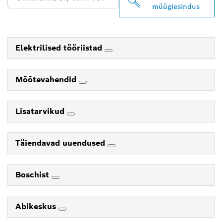
müügiesindus
Elektrilised tööriistad
Mõõtevahendid
Lisatarvikud
Täiendavad uuendused
Boschist
Abikeskus