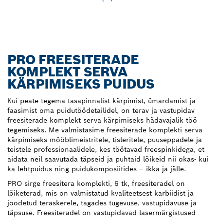
PRO FREESITERADE
KOMPLEKT SERVA
KÄRPIMISEKS PUIDUS
Kui peate tegema tasapinnalist kärpimist, ümardamist ja
faasimist oma puidutöödetailidel, on terav ja vastupidav
freesiterade komplekt serva kärpimiseks hädavajalik töö
tegemiseks. Me valmistasime freesiterade komplekti serva
kärpimiseks mööblimeistritele, tisleritele, puuseppadele ja
teistele professionaalidele, kes töötavad freespinkidega, et
aidata neil saavutada täpseid ja puhtaid lõikeid nii okas- kui
ka lehtpuidus ning puidukomposiitides – ikka ja jälle.
PRO sirge freesitera komplekti, 6 tk, freesiteradel on
lõiketerad, mis on valmistatud kvaliteetsest karbiidist ja
joodetud teraskerele, tagades tugevuse, vastupidavuse ja
täpsuse. Freesiteradel on vastupidavad lasermärgistused