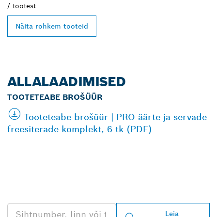
/
tootest
Näita rohkem tooteid
ALLALAADIMISED
TOOTETEABE BROŠÜÜR
Tooteteabe brošüür | PRO äärte ja servade
freesiterade komplekt, 6 tk (PDF)
LEIA BOSCH
PROFESSIONALI LÄHIM
EDASIMÜÜJA
Leia