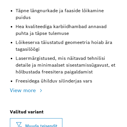
Täpne längnurkade ja faaside lõikamine
puidus
Hea kvaliteediga karbiidhambad annavad
puhta ja täpse tulemuse
Lõikeserva täiustatud geomeetria hoiab ära
tagasilöögi
Lasermärgistused, mis näitavad tehnilisi
detaile ja minimaalset sisestamissügavust, et
hõlbustada freesitera paigaldamist
Freesidega ühilduv silinderjas vars
View more
Valitud variant
Muuda teisendit