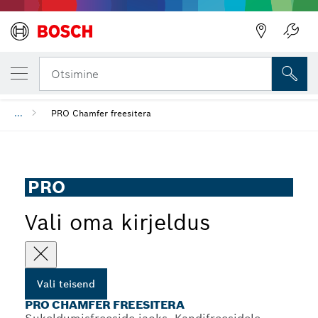
SINU VALITUD TEISEND
PRO Chamfer freesitera
Otsimine
...
PRO Chamfer freesitera
PRO
Vali oma kirjeldus
Vali teisend
PRO CHAMFER FREESITERA