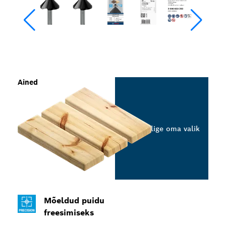
Ained
Valige oma valik
Mõeldud puidu
freesimiseks