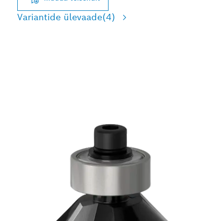
Variantide ülevaade
(4)
TÄPNE LÄNGNURKADE JA
FAASIDE LÕIKAMINE
PUIDUS