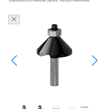
Sukeldumisfreeside jaoks, Kandifreesidele