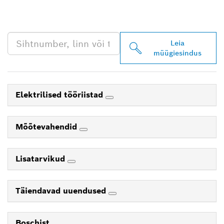
PROFESSIONALI LÄHIM
EDASIMÜÜJA
Leia
müügiesindus
Elektrilised tööriistad
Mõõtevahendid
Lisatarvikud
Täiendavad uuendused
Boschist