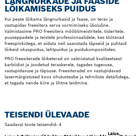
LÄNGNURKADE JA FAASIDE
LÕIKAMISEKS PUIDUS
Kui peate lõikama längnurkasid ja faase, on terav ja
vastupidav freesitera serva vormimiseks ülioluline.
Valmistasime PRO freesitera mööblimeistritele, tisleritele,
puuseppadele ja teistele professionaalidele, kes töötavad
freespinkidega, et aidata neil saavutada täpseid ja puhtaid
lõikeid okaspuidus, lehtpuidus ja puidukomposiitides.
PRO freesiterade lõiketerad on valmistatud kvaliteetsest
karbiidist ja joodetud teraskerele, tagades tugevuse,
vastupidavuse ja täpsuse. Freesiteradel on vastupidavad
lasermärgistused koos ohutusteabe ja tehniliste detailidega,
et tagada nende kiire ja lihtne leidmine.
TEISENDI ÜLEVAADE
Saadaval toote teisendid:
4
Laius,