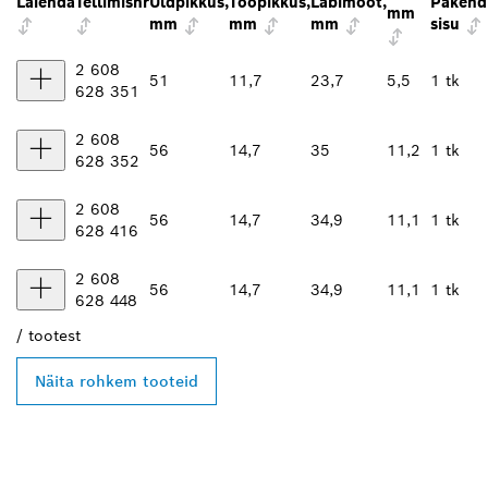
Laienda
Tellimisnr
Üldpikkus,
Tööpikkus,
Läbimõõt,
Pakend
mm
mm
mm
mm
sisu
2 608
51
11,7
23,7
5,5
1 tk
628 351
2 608
56
14,7
35
11,2
1 tk
628 352
2 608
56
14,7
34,9
11,1
1 tk
628 416
2 608
56
14,7
34,9
11,1
1 tk
628 448
/
tootest
Näita rohkem tooteid
LEIA BOSCH