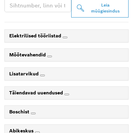
Leia
müügiesindus
Elektrilised tööriistad
Mõõtevahendid
Lisatarvikud
Täiendavad uuendused
Boschist
Abikeskus