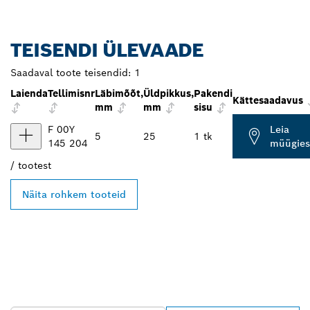
TEISENDI ÜLEVAADE
Saadaval toote teisendid:
1
Laienda
Tellimisnr
Läbimõõt,
Üldpikkus,
Pakendi
Kättesaadavus
mm
mm
sisu
F 00Y
Leia
5
25
1 tk
145 204
müügies
/
tootest
Näita rohkem tooteid
LEIA BOSCH
PROFESSIONALI LÄHIM
EDASIMÜÜJA