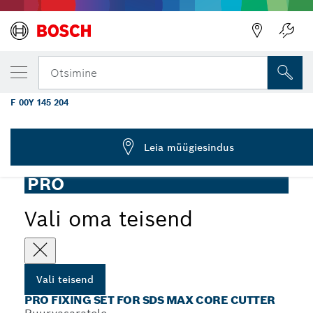
SINU VALITUD TEISEND
PRO Fixing Set for SDS max Core Cutter, 5 
Otsimine
mm, 2 tk
F 00Y 145 204
...
PRO Fixing Set for SDS max Core Cutter
Leia müügiesindus
PRO
Vali oma teisend
Vali teisend
PRO FIXING SET FOR SDS MAX CORE CUTTER