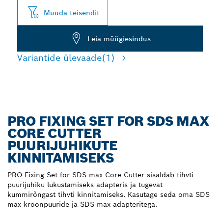
Muuda teisendit
Leia müügiesindus
Variantide ülevaade
(1)
PRO FIXING SET FOR SDS MAX
CORE CUTTER
PUURIJUHIKUTE
KINNITAMISEKS
PRO Fixing Set for SDS max Core Cutter sisaldab tihvti
puurijuhiku lukustamiseks adapteris ja tugevat
kummirõngast tihvti kinnitamiseks. Kasutage seda oma SDS
max kroonpuuride ja SDS max adapteritega.